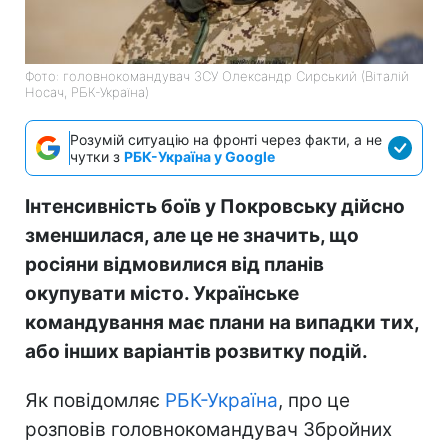
Фото: головнокомандувач ЗСУ Олександр Сирський (Віталій
Носач, РБК-Україна)
Розумій ситуацію на фронті через факти, а не
чутки з
РБК-Україна у Google
Інтенсивність боїв у Покровську дійсно
зменшилася, але це не значить, що
росіяни відмовилися від планів
окупувати місто. Українське
командування має плани на випадки тих,
або інших варіантів розвитку подій.
Як повідомляє
РБК-Україна
, про це
розповів головнокомандувач Збройних