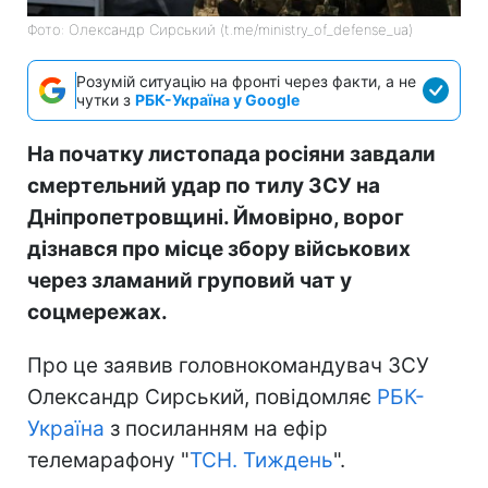
Фото: Олександр Сирський (t.me/ministry_of_defense_ua)
Розумій ситуацію на фронті через факти, а не
чутки з
РБК-Україна у Google
На початку листопада росіяни завдали
смертельний удар по тилу ЗСУ на
Дніпропетровщині. Ймовірно, ворог
дізнався про місце збору військових
через зламаний груповий чат у
соцмережах.
Про це заявив головнокомандувач ЗСУ
Олександр Сирський, повідомляє
РБК-
Україна
з посиланням на ефір
телемарафону "
ТСН. Тиждень
".