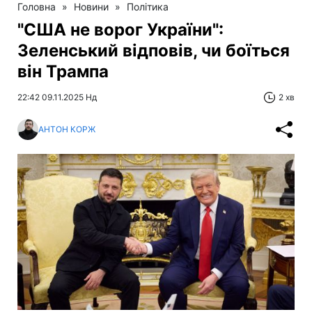
Головна
»
Новини
»
Політика
"США не ворог України":
Зеленський відповів, чи боїться
він Трампа
22:42 09.11.2025 Нд
2 хв
АНТОН КОРЖ