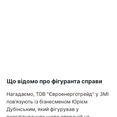
Що відомо про фігуранта справи
Нагадаємо, ТОВ "Євроенерготрейд" у ЗМІ
пов’язують із бізнесменом Юрієм
Дубінським, який фігурував у
розслідуваннях щодо операцій на