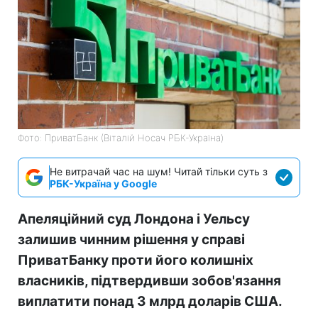
Фото: ПриватБанк (Віталій Носач РБК-Україна)
Не витрачай час на шум! Читай тільки суть з
РБК-Україна у Google
Апеляційний суд Лондона і Уельсу
залишив чинним рішення у справі
ПриватБанку проти його колишніх
власників, підтвердивши зобов'язання
виплатити понад 3 млрд доларів США.