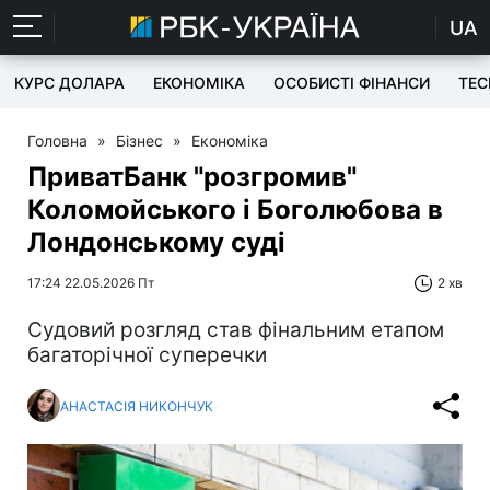
UA
КУРС ДОЛАРА
ЕКОНОМІКА
ОСОБИСТІ ФІНАНСИ
TEC
Головна
»
Бізнес
»
Економіка
ПриватБанк "розгромив"
Коломойського і Боголюбова в
Лондонському суді
17:24 22.05.2026 Пт
2 хв
Судовий розгляд став фінальним етапом
багаторічної суперечки
АНАСТАСІЯ НИКОНЧУК