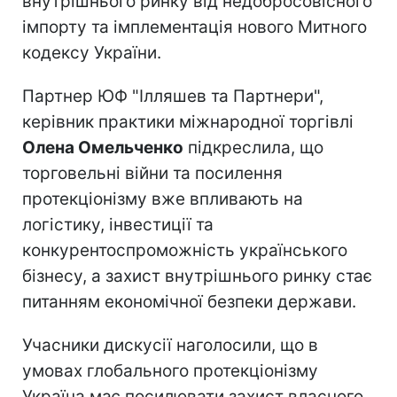
внутрішнього ринку від недобросовісного
імпорту та імплементація нового Митного
кодексу України.
Партнер ЮФ "Ілляшев та Партнери",
керівник практики міжнародної торгівлі
Олена Омельченко
підкреслила, що
торговельні війни та посилення
протекціонізму вже впливають на
логістику, інвестиції та
конкурентоспроможність українського
бізнесу, а захист внутрішнього ринку стає
питанням економічної безпеки держави.
Учасники дискусії наголосили, що в
умовах глобального протекціонізму
Україна має посилювати захист власного