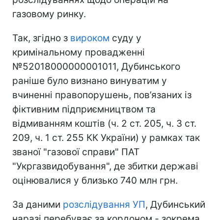
газовому ринку.
Так, згідно з
вироком
суду у
кримінальному провадженні
№52018000000001011, Дубинського
раніше було визнано винуватим у
вчиненні правопорушень, пов’язаних із
фіктивним підприємництвом та
відмиванням коштів (ч. 2 ст. 205, ч. 3 ст.
209, ч. 1 ст. 255 КК України) у рамках так
званої "газової справи" ПАТ
"Укргазвидобування", де збитки державі
оцінювалися у близько 740 млн грн.
За даними
розслідування УП
, Дубинський
наразі перебуває за кордоном - зокрема,