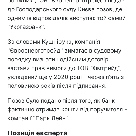
боржник (ТОВ "Євроенерготрейд") подав
до Господарського суду Києва позов, де
одним із відповідачів виступає той самий
"Укргазбанк".
За словами Кушнірука, компанія
"Євроенерготрейд" вимагає в судовому
порядку визнати недійсним договір
застави прав вимоги до ТОВ "Хімтрейд",
укладений ще у 2020 році - через п’ять з
половиною років після підписання.
Позов було подано після того, як банк
фактично отримав кошти від поручителя -
компанії "Парк Лейн".
Позиція експерта