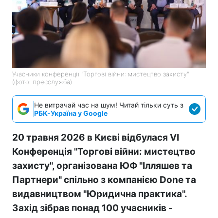
Учасники конференції "Торгові війни: мистецтво захисту"
(фото: пресслужба)
Не витрачай час на шум! Читай тільки суть з
РБК-Україна у Google
20 травня 2026 в Києві відбулася VI
Конференція "Торгові війни: мистецтво
захисту", організована ЮФ "Ілляшев та
Партнери" спільно з компанією Done та
видавництвом "Юридична практика".
Захід зібрав понад 100 учасників -