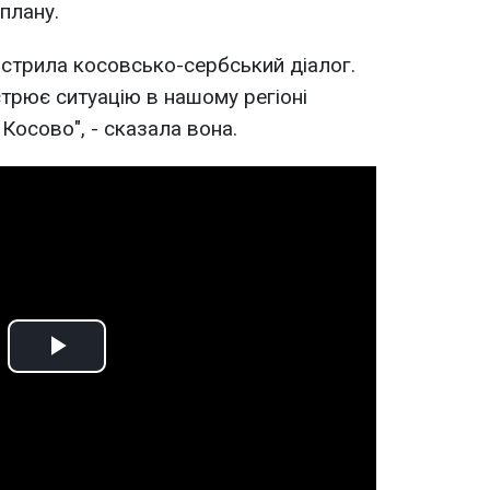
 плану.
гострила косовсько-сербський діалог.
стрює ситуацію в нашому регіоні
Косово", - сказала вона.
Play
Video