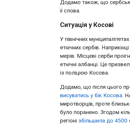
Додамо також, що сербські
її слова.
Ситуація у Косові
У північних муніципалітета
етнічних сербів. Наприкінц
мерів. Місцеві серби проіг
етнічні албанці. Це призве
із поліцією Косова.
Додамо, що після цього пр
висуватись у бік Косова
. 
миротворців, проте близьк
було поранено. Згодом кіл
регіоні
збільшила до 4500 