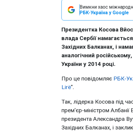
Вимкни хаос міжнародн
РБК-Україна у Google
Президентка Косова Вйос
влада Сербії намагається
Західних Балканах, і нам
аналогічний російському
України у 2014 році.
Про це повідомляє
РБК-Ук
Lirë
".
Так, лідерка Косова під ча
прем'єр-міністром Албанії 
президента Александра Вучи
Західних Балканах, і закли