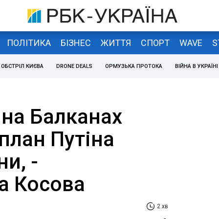
ПОЛІТИКА
БІЗНЕС
ЖИТТЯ
СПОРТ
WAVE
S
ОБСТРІЛ КИЄВА
DRONE DEALS
ОРМУЗЬКА ПРОТОКА
ВІЙНА В УКРАЇНІ
 на Балканах
план Путіна
и, -
а Косова
2 хв