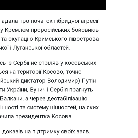
гадала про початок гібридної агресії
ку Кремлем проросійських бойовиків
і та окупацію Кримського півострова
кої і Луганської областей.
ь із Сербії не стріляв у косовських
ся на території Косово, точно
сійський диктатор Володимир) Путін
и України, Вучич і Сербія прагнуть
 Балкани, а через дестабілізацію
нності та систему цінностей, на яких
начила президентка Косова.
доказів на підтримку своїх заяв.