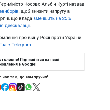
єр-міністр Косово Альбін Курті назвав
евиборів
, щоб знизити напругу в
серпні, що влада
зменшить на 25%
для деескалації
.
омлення про війну Росії проти України
їна в Telegram
.
ь головне! Підпишіться на наші
новлення в Google!
 нас там, де вам зручно!