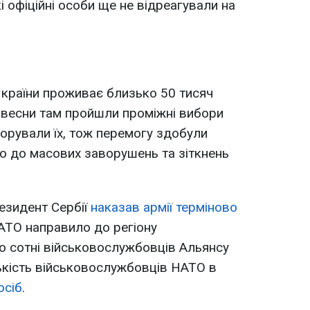
 офіційні особи ще не відреагували на
х країни проживає близько 50 тисяч
і весни там пройшли проміжні вибори
норували їх, тож перемогу здобули
ло до масових заворушень та зіткнень
езидент Сербії
наказав армії терміново
НАТО направило до регіону
о сотні військовослужбовців Альянсу
ькість військовослужбовців НАТО в
осіб
.