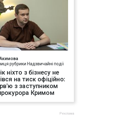
 Акимова
ниця рубрики Надзвичайні події
ік ніхто з бізнесу не
івся на тиск офіційно:
ерв'ю з заступником
прокурора Кримом