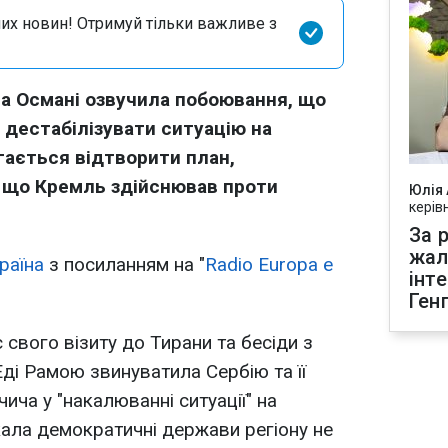
их новин! Отримуй тільки важливе з
а Османі озвучила побоювання, що
 дестабілізувати ситуацію на
агається відтворити план,
, що Кремль здійснював проти
Юлія
керів
За р
жал
раїна
з посиланням на "
Radio Europa e
інт
Ген
с свого візиту до Тирани та бесіди з
Еді Рамою звинуватила Сербію та її
ча у "накалюванні ситуації" на
кала демократичні держави регіону не