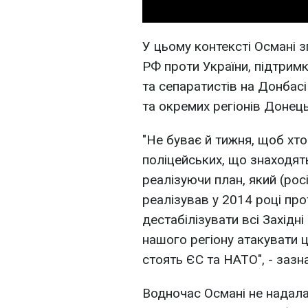
У цьому контексті Османі з
РФ проти України, підтрим
та сепаратистів на Донбас
та окремих регіонів Донець
"Не буває й тижня, щоб хтос
поліцейських, що знаходять
реалізуючи план, який (ро
реалізував у 2014 році прот
дестабілізувати всі Західні
нашого регіону атакувати ці
стоять ЄС та НАТО", - заз
Водночас Османі не надала 