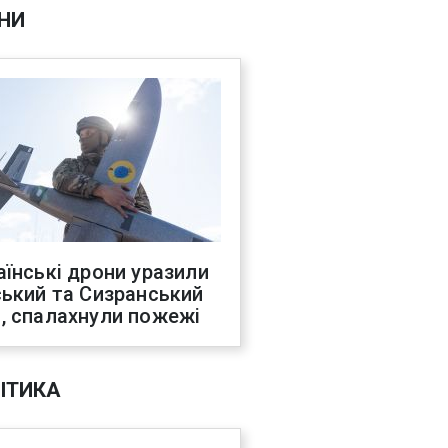
НИ
аїнські дрони уразили
ський та Сизранський
, спалахнули пожежі
ІТИКА