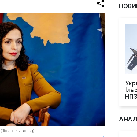
НОВИ
Укр
Іль
НПЗ
АНАЛ
flickr.com.vladakg)