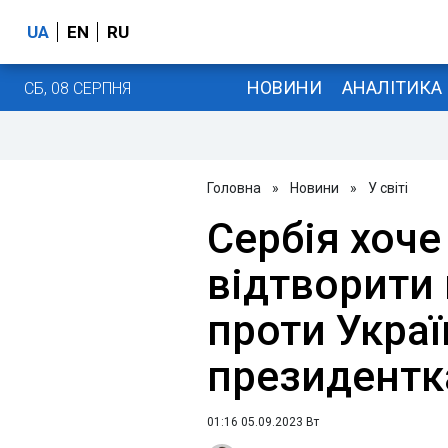
UA
EN
RU
НОВИНИ
АНАЛІТИКА
СБ, 08 СЕРПНЯ
Головна
»
Новини
»
У світі
Сербія хоче
відтворити 
проти Україн
президентк
01:16 05.09.2023 Вт