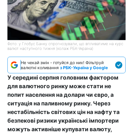
Фото: у Глобус Банку спрогнозували, що впливатиме на курс
валют наступного тижня (колаж РБК-Україна)
Не чекай змін - готуйся до них! Фільтруй
валютні коливання
з РБК-Україна у Google
У середині серпня головним фактором
для валютного ринку може стати не
попит населення на долари чи євро, а
ситуація на паливному ринку. Через
нестабільність світових цін на нафту та
безпекові ризики українські імпортери
можуть активніше купувати валюту,