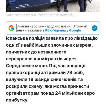
Фото: поліція Іспанії (facebook/PoliciaNacional)
Вимкни хаос міжнародних новин! Отримуй
тільки важливе з
РБК-Україна у Google
Іспанська поліція заявила про ліквідацію
однієї з найбільших злочинних мереж,
причетних до незаконного
переправлення мігрантів через
Середземне море. Під час операції
правоохоронці затримали 78 осіб,
вилучили 18 швидкісних човнів та
розкрили схему, яка могла принести
організаторам понад 24 мільйони євро
прибутку.