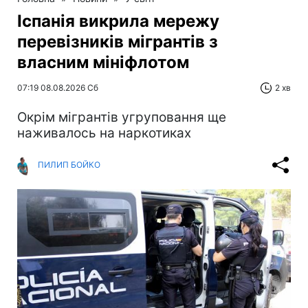
Іспанія викрила мережу
перевізників мігрантів з
власним мініфлотом
07:19 08.08.2026 Сб
2 хв
Окрім мігрантів угруповання ще
наживалось на наркотиках
ПИЛИП БОЙКО