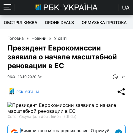
UA
ОБСТРІЛ КИЄВА
DRONE DEALS
ОРМУЗЬКА ПРОТОКА
Головна
»
Новини
»
У світі
Президент Еврокомиссии
заявила о начале масштабной
реновации в ЕС
06:01 13.10.2020 Вт
1 хв
РБК-УКРАЇНА
Фото: Урсула фон дер Ляйен (zdf de)
Вимкни хаос міжнародних новин! Отримуй