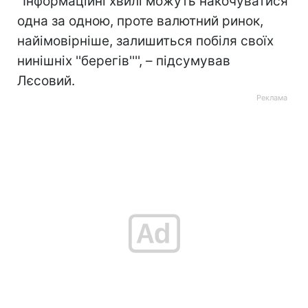
''Інформаційні хвилі можуть накочуватися
одна за одною, проте валютний ринок,
найімовірніше, залишиться побіля своїх
нинішніх ''берегів'''', – підсумував
Лєсовий.