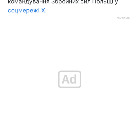
командування Збройних сил Польщі у
соцмережі Х.