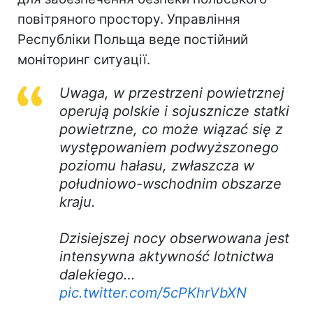
повітряного простору. Управління
Республіки Польща веде постійний
моніторинг ситуації.
Uwaga, w przestrzeni powietrznej
operują polskie i sojusznicze statki
powietrzne, co może wiązać się z
występowaniem podwyższonego
poziomu hałasu, zwłaszcza w
południowo-wschodnim obszarze
kraju.
Dzisiejszej nocy obserwowana jest
intensywna aktywność lotnictwa
dalekiego…
pic.twitter.com/5cPKhrVbXN