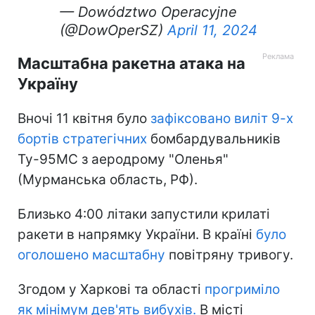
— Dowództwo Operacyjne
(@DowOperSZ)
April 11, 2024
Масштабна ракетна атака на
Україну
Вночі 11 квітня було
зафіксовано виліт 9-х
бортів стратегічних
бомбардувальників
Ту-95МС з аеродрому "Оленья"
(Мурманська область, РФ).
Близько 4:00 літаки запустили крилаті
ракети в напрямку України. В країні
було
оголошено масштабну
повітряну тривогу.
Згодом у Харкові та області
прогриміло
як мінімум дев'ять вибухів.
В місті