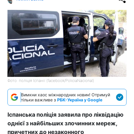
Фото: поліція Іспанії (facebook/PoliciaNacional)
Вимкни хаос міжнародних новин! Отримуй
тільки важливе з
РБК-Україна у Google
Іспанська поліція заявила про ліквідацію
однієї з найбільших злочинних мереж,
причетних до незаконного