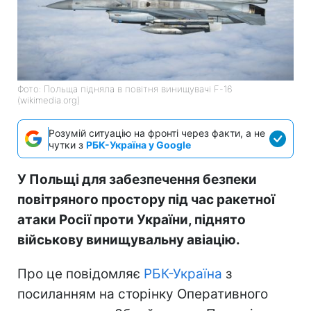
Фото: Польща підняла в повітня винищувачі F-16
(wikimedia.org)
Розумій ситуацію на фронті через факти, а не
чутки з
РБК-Україна у Google
У Польщі для забезпечення безпеки
повітряного простору під час ракетної
атаки Росії проти України, піднято
військову винищувальну авіацію.
Про це повідомляє
РБК-Україна
з
посиланням на сторінку Оперативного