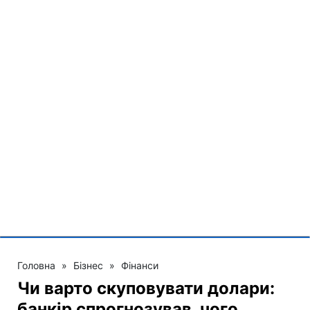
Головна
»
Бізнес
»
Фінанси
Чи варто скуповувати долари:
банкір спрогнозував, чого