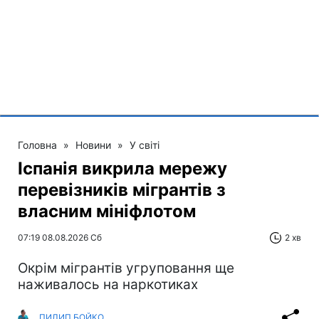
Головна
»
Новини
»
У світі
Іспанія викрила мережу
перевізників мігрантів з
власним мініфлотом
07:19 08.08.2026 Сб
2 хв
Окрім мігрантів угруповання ще
наживалось на наркотиках
ПИЛИП БОЙКО