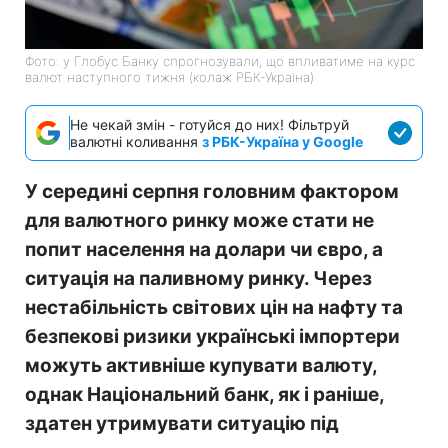
Фото: у Глобус Банку спрогнозували, що впливатиме на курс
валют наступного тижня (колаж РБК-Україна)
Не чекай змін - готуйся до них! Фільтруй
валютні коливання
з РБК-Україна у Google
У середині серпня головним фактором
для валютного ринку може стати не
попит населення на долари чи євро, а
ситуація на паливному ринку. Через
нестабільність світових цін на нафту та
безпекові ризики українські імпортери
можуть активніше купувати валюту,
однак Національний банк, як і раніше,
здатен утримувати ситуацію під