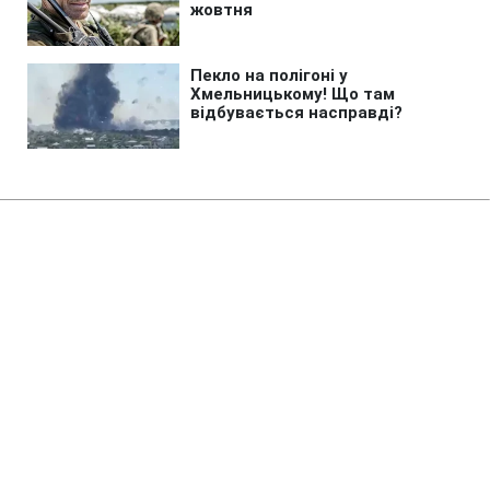
Головна
»
Новини
»
У світі
Під час вибуху у ресторані
Москви міг загинути генерал
09:10 06.08.2026 Чт
2 хв
Смерть генерала Єрусалімова пов'язали з
вибухом у московському ресторані
ОЛЕНА ЧУПРОВСЬКА