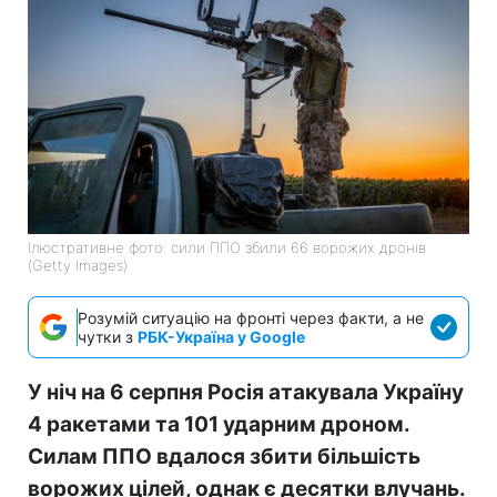
Ілюстративне фото: сили ППО збили 66 ворожих дронів
(Getty Images)
Розумій ситуацію на фронті через факти, а не
чутки з
РБК-Україна у Google
У ніч на 6 серпня Росія атакувала Україну
4 ракетами та 101 ударним дроном.
Силам ППО вдалося збити більшість
ворожих цілей, однак є десятки влучань.