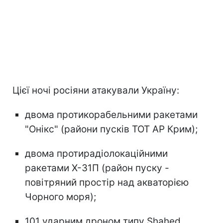
Цієї ночі росіяни атакували Україну:
двома протикорабельними ракетами
"Онікс" (райони пусків ТОТ АР Крим);
двома протирадіолокаційними
ракетами Х-31П (район пуску -
повітряний простір над акваторією
Чорного моря);
101 ударним дроном типу Shahed