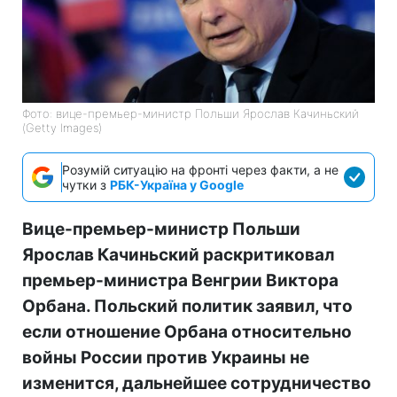
Фото: вице-премьер-министр Польши Ярослав Качиньский
(Getty Images)
Розумій ситуацію на фронті через факти, а не
чутки з
РБК-Україна у Google
Вице-премьер-министр Польши
Ярослав Качиньский раскритиковал
премьер-министра Венгрии Виктора
Орбана. Польский политик заявил, что
если отношение Орбана относительно
войны России против Украины не
изменится, дальнейшее сотрудничество