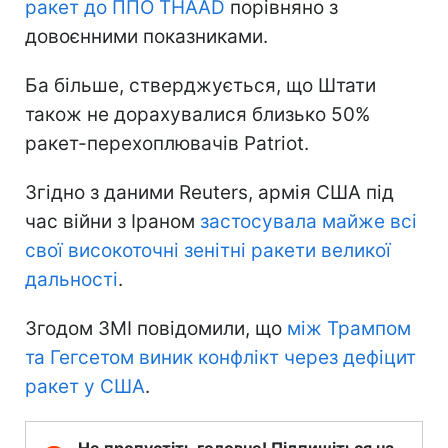
ракет до ППО THAAD
порівняно з
довоєнними показниками.
Ба більше, стверджується, що Штати
також не дорахувалися близько 50%
ракет-перехоплювачів Patriot.
Згідно з даними Reuters, армія США під
час війни з Іраном
застосувала майже всі
свої високоточні зенітні ракети великої
дальності
.
Згодом ЗМІ повідомили, що
між Трампом
та Гегсетом виник конфлікт через дефіцит
ракет у США
.
Не пропустіть головне! Підпишіться на