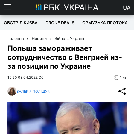
UA
ОБСТРІЛ КИЄВА
DRONE DEALS
ОРМУЗЬКА ПРОТОКА
Головна
»
Новини
»
Війна в Україні
Польша замораживает
сотрудничество с Венгрией из-
за позиции по Украине
15:30 09.04.2022 Сб
1 хв
ВАЛЕРІЯ ПОЛІЩУК