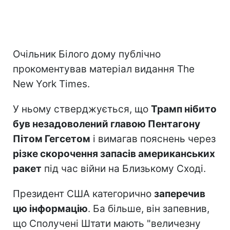
Очільник Білого дому публічно
прокоментував матеріал видання The
New York Times.
У ньому стверджується, що
Трамп нібито
був незадоволений главою Пентагону
Пітом Гегсетом
і вимагав пояснень через
різке скорочення запасів американських
ракет
під час війни на Близькому Сході.
Президент США категорично
заперечив
цю інформацію
. Ба більше, він запевнив,
що Сполучені Штати мають "величезну