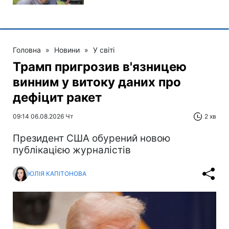
Головна
»
Новини
»
У світі
Трамп пригрозив в'язницею
винним у витоку даних про
дефіцит ракет
09:14 06.08.2026 Чт
2 хв
Президент США обурений новою
публікацією журналістів
ЮЛІЯ КАПІТОНОВА