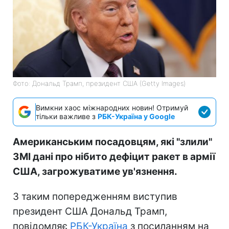
Фото: Дональд Трамп, президент США (Getty Images)
Вимкни хаос міжнародних новин! Отримуй
тільки важливе з
РБК-Україна у Google
Американським посадовцям, які "злили"
ЗМІ дані про нібито дефіцит ракет в армії
США, загрожуватиме ув'язнення.
З таким попередженням виступив
президент США Дональд Трамп,
повідомляє
РБК-Україна
з посиланням на