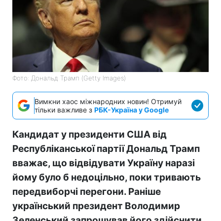
Фото: Дональд Трамп (Getty Images)
Вимкни хаос міжнародних новин! Отримуй
тільки важливе з
РБК-Україна у Google
Кандидат у президенти США від
Республіканської партії Дональд Трамп
вважає, що відвідувати Україну наразі
йому було б недоцільно, поки тривають
передвиборчі перегони. Раніше
український президент Володимир
Зеленський запрошував його здійснити