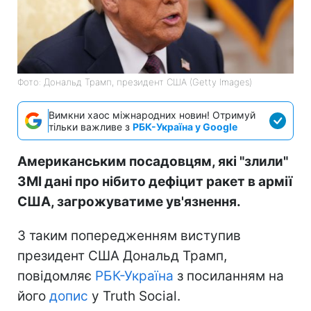
Фото: Дональд Трамп, президент США (Getty Images)
Вимкни хаос міжнародних новин! Отримуй
тільки важливе з
РБК-Україна у Google
Американським посадовцям, які "злили"
ЗМІ дані про нібито дефіцит ракет в армії
США, загрожуватиме ув'язнення.
З таким попередженням виступив
президент США Дональд Трамп,
повідомляє
РБК-Україна
з посиланням на
його
допис
у Truth Social.