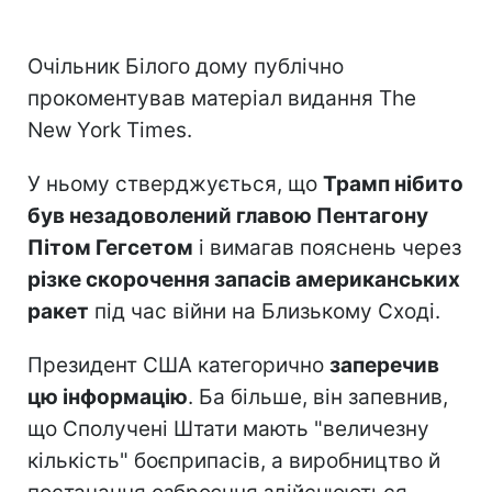
Очільник Білого дому публічно
прокоментував матеріал видання The
New York Times.
У ньому стверджується, що
Трамп нібито
був незадоволений главою Пентагону
Пітом Гегсетом
і вимагав пояснень через
різке скорочення запасів американських
ракет
під час війни на Близькому Сході.
Президент США категорично
заперечив
цю інформацію
. Ба більше, він запевнив,
що Сполучені Штати мають "величезну
кількість" боєприпасів, а виробництво й