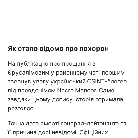
Як стало відомо про похорон
На публікацію про прощання з
Єрусалімовим у районному чаті першим
звернув увагу український OSINT-блогер
під псевдонімом Necro Mancer. Саме
завдяки цьому допису історія отримала
розголос.
Точна дата смерті генерал-лейтенанта та
її причина досі невідомі. Офіційних