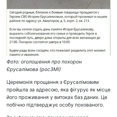
Фото: оголошення про похорон
Єрусалімова (росЗМІ)
Церемонія прощання з Єрусалімовим
пройшла за адресою, яка фігурує як місце
його проживання у витоках баз даних. Це
побічно підтверджує особу похованого.