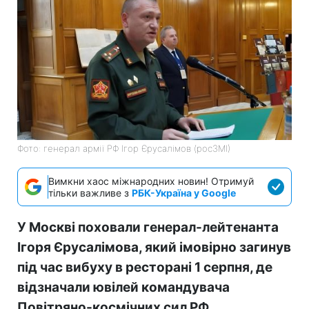
Фото: генерал армії РФ Ігор Єрусалімов (росЗМІ)
Вимкни хаос міжнародних новин! Отримуй
тільки важливе з
РБК-Україна у Google
У Москві поховали генерал-лейтенанта
Ігоря Єрусалімова, який імовірно загинув
під час вибуху в ресторані 1 серпня, де
відзначали ювілей командувача
Повітряно-космічних сил РФ.