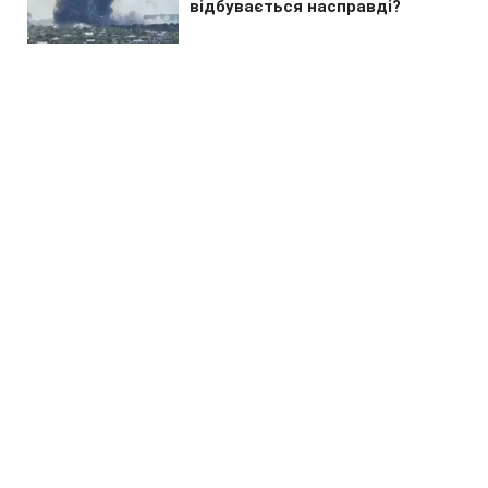
Головна
»
Бізнес
»
Економіка
Бензин, дизель і газ: водіям
показали актуальні ціни на АЗС
6 серпня
09:04 06.08.2026 Чт
2 хв
Різниця на літрі пального між АЗС сягає 6
гривень
МАРІЯ КУЧЕРЯВЕЦЬ