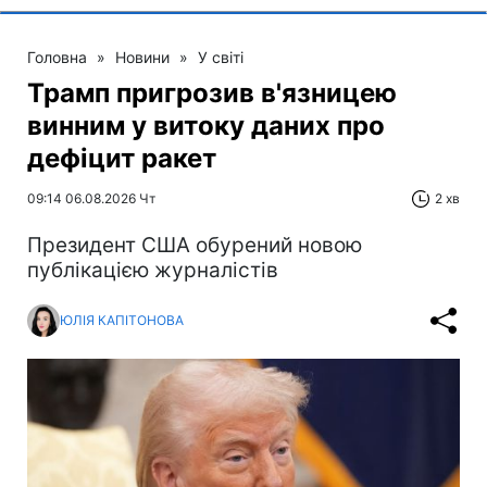
Головна
»
Новини
»
У світі
Трамп пригрозив в'язницею
винним у витоку даних про
дефіцит ракет
09:14 06.08.2026 Чт
2 хв
Президент США обурений новою
публікацією журналістів
ЮЛІЯ КАПІТОНОВА