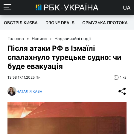
UA
ОБСТРІЛ КИЄВА
DRONE DEALS
ОРМУЗЬКА ПРОТОКА
Головна
»
Новини
»
Надзвичайні події
Після атаки РФ в Ізмаїлі
спалахнуло турецьке судно: чи
буде евакуація
13:58 17.11.2025 Пн
1 хв
НАТАЛІЯ КАВА