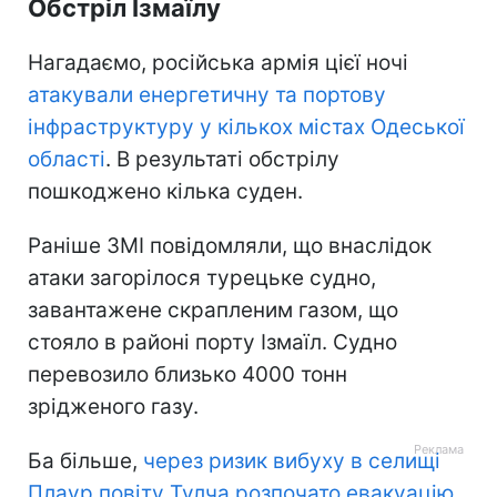
Обстріл Ізмаїлу
Нагадаємо, російська армія цієї ночі
атакували енергетичну та портову
інфраструктуру у кількох містах Одеської
області
. В результаті обстрілу
пошкоджено кілька суден.
Раніше ЗМІ повідомляли, що внаслідок
атаки загорілося турецьке судно,
завантажене скрапленим газом, що
стояло в районі порту Ізмаїл. Судно
перевозило близько 4000 тонн
зрідженого газу.
Ба більше,
через ризик вибуху в селищі
Плаур повіту Тулча розпочато евакуацію