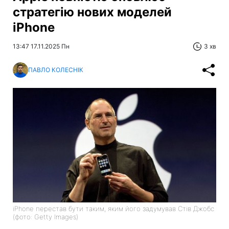
стратегію нових моделей
iPhone
13:47 17.11.2025 Пн
3 хв
ПАВЛО КОЛЕСНІК
iPhone перестав бути таким, яким його задумував Стів Джобс
(фото: Getty Images)