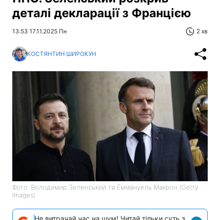
деталі декларації з Францією
13:53 17.11.2025 Пн
2 хв
КОСТЯНТИН ШИРОКУН
Фото: Володимир Зеленський та Еммануель Макрон (Getty
Images)
Не витрачай час на шум! Читай тільки суть з