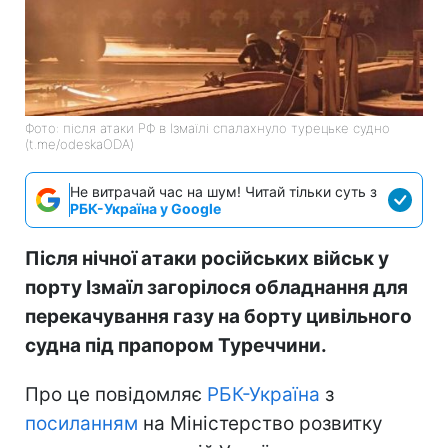
Фото: після атаки РФ в Ізмаїлі спалахнуло турецьке судно
(t.me/odeskaODA)
Не витрачай час на шум! Читай тільки суть з
РБК-Україна у Google
Після нічної атаки російських військ у
порту Ізмаїл загорілося обладнання для
перекачування газу на борту цивільного
судна під прапором Туреччини.
Про це повідомляє
РБК-Україна
з
посиланням
на Міністерство розвитку