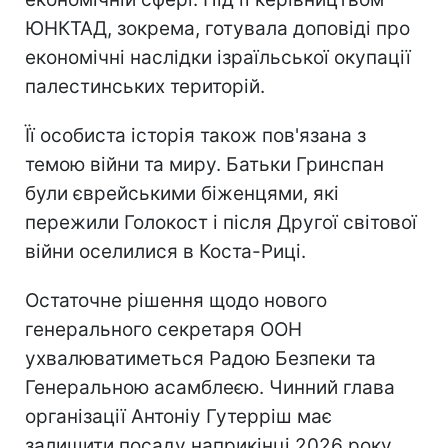
ЮНКТАД, зокрема, готувала доповіді про
економічні наслідки ізраїльської окупації
палестинських територій.
Її особиста історія також пов'язана з
темою війни та миру. Батьки Гринспан
були єврейськими біженцями, які
пережили Голокост і після Другої світової
війни оселилися в Коста-Риці.
Остаточне рішення щодо нового
генерального секретаря ООН
ухвалюватиметься Радою Безпеки та
Генеральною асамблеєю. Чинний глава
організації Антоніу Гутерріш має
залишити посаду наприкінці 2026 року.