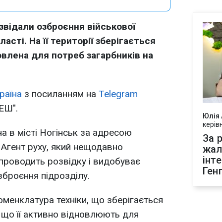
звідали озброєння військової
асті. На її території зберігається
товлена для потреб загарбників на
раїна
з посиланням на
Telegram
ЕШ".
Юлія
керів
 в місті Ногінськ за адресою
За р
 Агент руху, який нещодавно
жал
інт
 проводить розвідку і видобуває
Ген
зброєння підрозділу.
оменклатура техніки, що зберігається
, що її активно відновлюють для