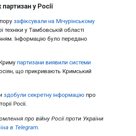
 партизан у Росії
опору
зафіксували на Мічурінському
ої техніки у Тамбовській області
нням. Інформацію було передано
 Криму
партизани виявили системи
росіян, що прикривають Кримський
ни
здобули секретну інформацію
про
рії Росії.
омлення про війну Росії проти України
їна в Telegram.