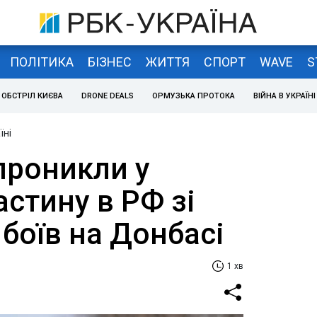
ПОЛІТИКА
БІЗНЕС
ЖИТТЯ
СПОРТ
WAVE
S
ОБСТРІЛ КИЄВА
DRONE DEALS
ОРМУЗЬКА ПРОТОКА
ВІЙНА В УКРАЇНІ
їні
проникли у
астину в РФ зі
боїв на Донбасі
1 хв