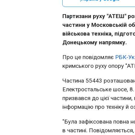
Партизани руху "АТЕШ" ро
частини у Московській обл
військова техніка, підго
Донецькому напрямку.
Про це повідомляє
РБК-Ук
кримського руху опору "АТ
Частина 55443 розташована
Електростальське шосе, 8.
призвався до цієї частини,
інформацію про техніку й о
"Була зафіксована повна н
в частині. Повідомляється