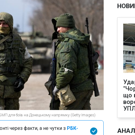
НОВИ
Уда
"Чо
що 
вор
УП
 БМП для боїв на Донецькому напрямку (Getty Images)
нті через факти, а не чутки з
РБК-
АНАЛ