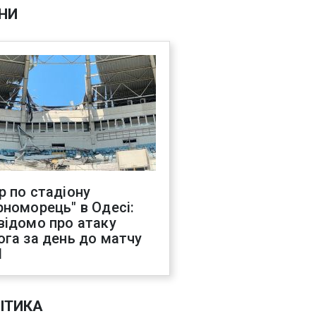
НИ
р по стадіону
рноморець" в Одесі:
відомо про атаку
ога за день до матчу
Л
ІТИКА