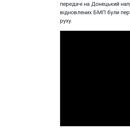
передачі на Донецький нап
відновлених БМП були пере
руху.