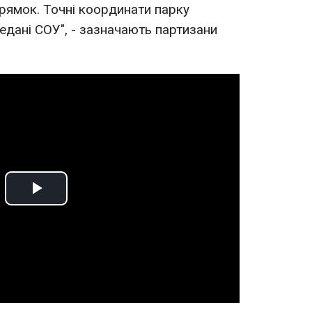
рямок. Точні координати парку
дані СОУ", - зазначають партизани
Play
Video