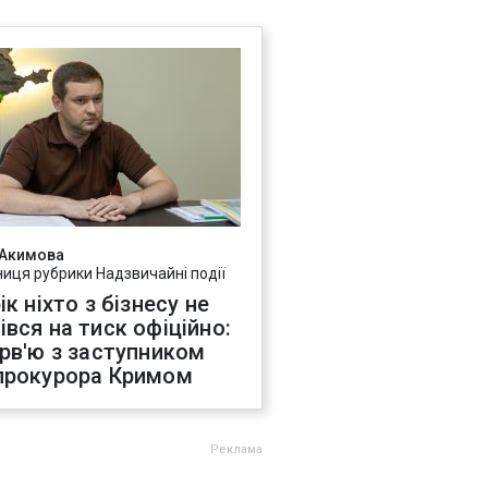
 Акимова
ниця рубрики Надзвичайні події
ік ніхто з бізнесу не
івся на тиск офіційно:
ерв'ю з заступником
прокурора Кримом