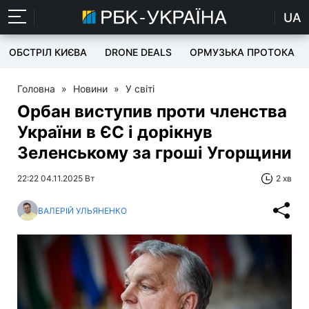
UA
ОБСТРІЛ КИЄВА
DRONE DEALS
ОРМУЗЬКА ПРОТОКА
Головна
»
Новини
»
У світі
Орбан виступив проти членства
України в ЄС і дорікнув
Зеленському за гроші Угорщини
22:22 04.11.2025 Вт
2 хв
ВАЛЕРІЙ УЛЬЯНЕНКО