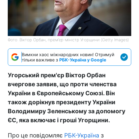
Фото: Віктор Орбан, прем'єр-міністр Угорщини (Getty Images)
Вимкни хаос міжнародних новин! Отримуй
тільки важливе з
РБК-Україна у Google
Угорський прем'єр Віктор Орбан
вчергове заявив, що проти членства
України в Європейському Союзі. Він
також дорікнув президенту України
Володимиру Зеленському за допомогу
ЄС, яка включає і гроші Угорщини.
Про це повідомляє
РБК-Україна
з