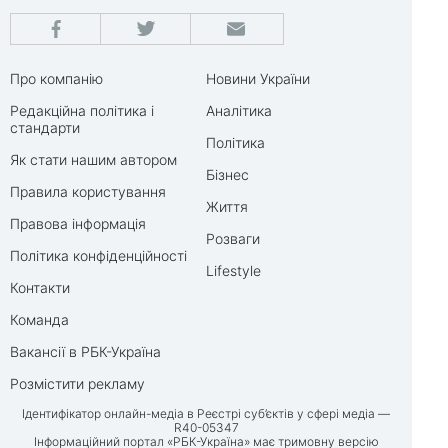
Про компанію
Новини України
Редакційна політика і
Аналітика
стандарти
Політика
Як стати нашим автором
Бізнес
Правила користування
Життя
Правова інформація
Розваги
Політика конфіденційності
Lifestyle
Контакти
Команда
Вакансії в РБК-Україна
Розмістити рекламу
Ідентифікатор онлайн-медіа в Реєстрі суб’єктів у сфері медіа —
R40-05347
Інформаційний портал «РБК-Україна» має тримовну версію