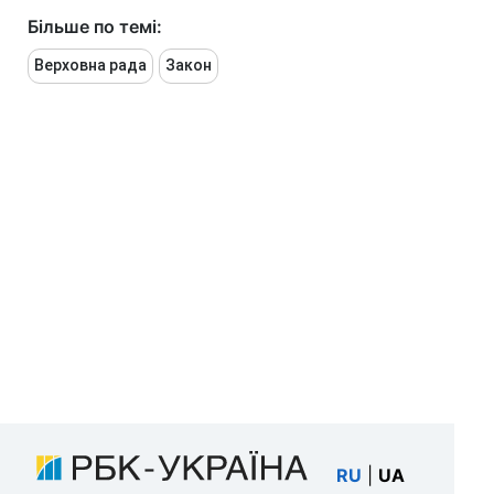
Більше по темі:
Верховна рада
Закон
RU
|
UA