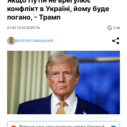
Якщо Путін не врегулює
конфлікт в Україні, йому буде
погано, - Трамп
01:42 13.10.2025 Пн
2 хв
ВАЛЕРІЙ САВИЦЬКИЙ
Вимкни хаос міжнародних новин! Отримуй