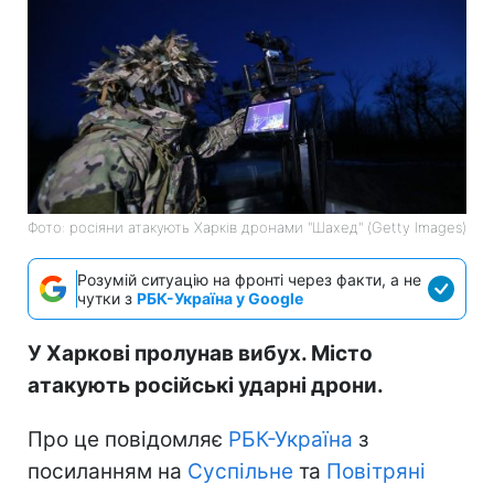
Фото: росіяни атакують Харків дронами "Шахед" (Getty Images)
Розумій ситуацію на фронті через факти, а не
чутки з
РБК-Україна у Google
У Харкові пролунав вибух. Місто
атакують російські ударні дрони.
Про це повідомляє
РБК-Україна
з
посиланням на
Суспільне
та
Повітряні