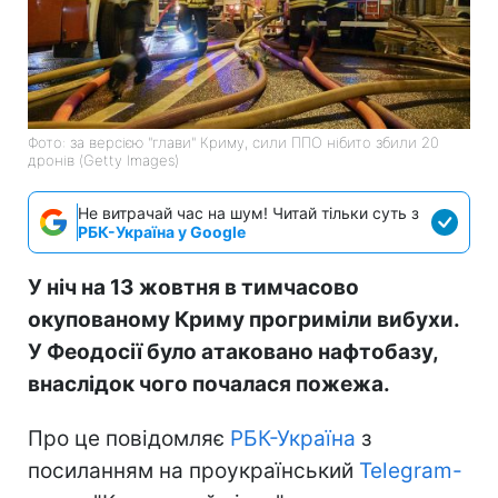
Фото: за версією "глави" Криму, сили ППО нібито збили 20
дронів (Getty Images)
Не витрачай час на шум! Читай тільки суть з
РБК-Україна у Google
У ніч на 13 жовтня в тимчасово
окупованому Криму прогриміли вибухи.
У Феодосії було атаковано нафтобазу,
внаслідок чого почалася пожежа.
Про це повідомляє
РБК-Україна
з
посиланням на проукраїнський
Telegram-