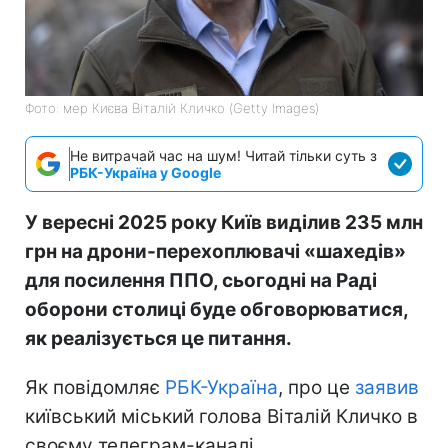
Фото: мер Києва Віталій Кличко (Getty Images)
Не витрачай час на шум! Читай тільки суть з
РБК-Україна у Google
У вересні 2025 року Київ виділив 235 млн
грн на дрони-перехоплювачі «шахедів»
для посилення ППО, сьогодні на Раді
оборони столиці буде обговорюватися,
як реалізується це питання.
Як повідомляє
РБК-Україна
, про це
заявив
київський міський голова Віталій Кличко в
своєму телеграм-каналі.