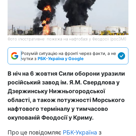
Фото ілюстративне: пожежа на нафтобазі у Феодосії (росЗМІ)
Розумій ситуацію на фронті через факти, а не
чутки з
РБК-Україна у Google
В ніч на 6 жовтня Сили оборони уразили
російський завод ім. Я.М. Свердлова у
Дзержинську Нижньогородської
області, а також потужності Морського
нафтового терміналу у тимчасово
окупованій Феодосії у Криму.
Про це повідомляє
РБК-Україна
з