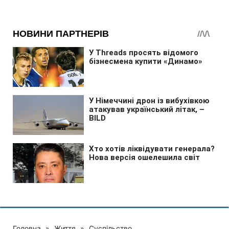
Головна
»
Життя
»
Суспільство