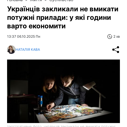
Українців закликали не вмикати
потужні прилади: у які години
варто економити
13:37 06.10.2025 Пн
2 хв
НАТАЛІЯ КАВА
Ілюстративне фото: українців закликали не вмикати потужні