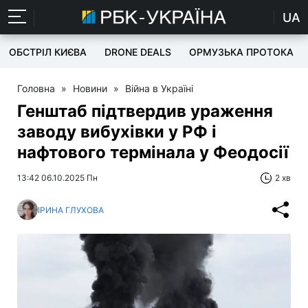
UA
ОБСТРІЛ КИЄВА
DRONE DEALS
ОРМУЗЬКА ПРОТОКА
Головна
»
Новини
»
Війна в Україні
Генштаб підтвердив ураження
заводу вибухівки у РФ і
нафтового термінала у Феодосії
13:42 06.10.2025 Пн
2 хв
ІРИНА ГЛУХОВА