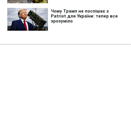
Головна
»
Бізнес
АСС закликала Кабмін
забезпечити державне
фінансування пасажирських
перевезень УЗ
13:24 06.10.2025 Пн
2 хв
ЮЛІЯ БОЙКО