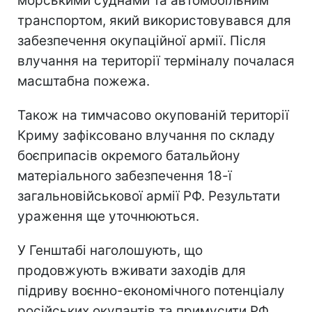
морськими суднами та автомобільним
транспортом, який використовувався для
забезпечення окупаційної армії. Після
влучання на території терміналу почалася
масштабна пожежа.
Також на тимчасово окупованій території
Криму зафіксовано влучання по складу
боєприпасів окремого батальйону
матеріального забезпечення 18-ї
загальновійськової армії РФ. Результати
ураження ще уточнюються.
У Генштабі наголошують, що
продовжують вживати заходів для
підриву воєнно-економічного потенціалу
російських окупантів та примусити РФ