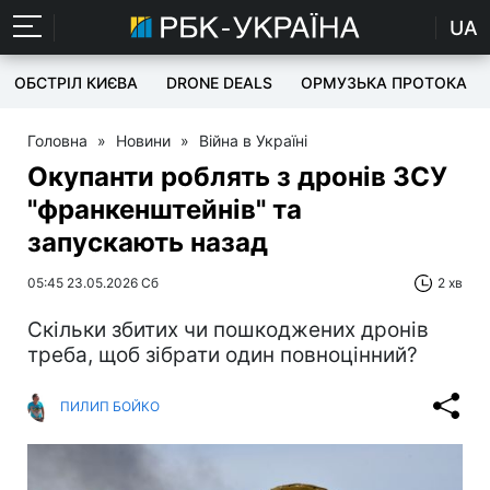
UA
ОБСТРІЛ КИЄВА
DRONE DEALS
ОРМУЗЬКА ПРОТОКА
Головна
»
Новини
»
Війна в Україні
Окупанти роблять з дронів ЗСУ
"франкенштейнів" та
запускають назад
05:45 23.05.2026 Сб
2 хв
Скільки збитих чи пошкоджених дронів
треба, щоб зібрати один повноцінний?
ПИЛИП БОЙКО