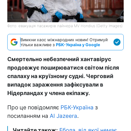
Фото: евакуація пасажирів лайнера MV Hondius (Getty Images)
Вимкни хаос міжнародних новин! Отримуй
тільки важливе з
РБК-Україна у Google
Смертельно небезпечний хантавірус
продовжує поширюватися світом після
спалаху на круїзному судні. Черговий
випадок зараження зафіксували в
Нідерландах у члена екіпажу.
Про це повідомляє
РБК-Україна
з
посиланням на
Al Jazeera
.
Читайте також:
Ебола, від якої немає