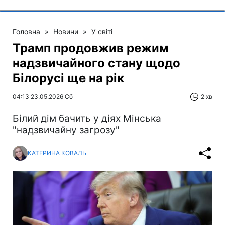
Головна
»
Новини
»
У світі
Трамп продовжив режим
надзвичайного стану щодо
Білорусі ще на рік
04:13 23.05.2026 Сб
2 хв
Білий дім бачить у діях Мінська
"надзвичайну загрозу"
КАТЕРИНА КОВАЛЬ