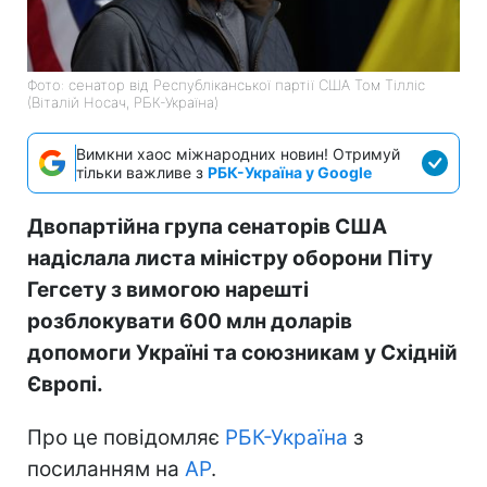
Фото: сенатор від Республіканської партії США Том Тілліс
(Віталій Носач, РБК-Україна)
Вимкни хаос міжнародних новин! Отримуй
тільки важливе з
РБК-Україна у Google
Двопартійна група сенаторів США
надіслала листа міністру оборони Піту
Гегсету з вимогою нарешті
розблокувати 600 млн доларів
допомоги Україні та союзникам у Східній
Європі.
Про це повідомляє
РБК-Україна
з
посиланням на
AP
.