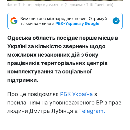
Фото: ТЦК перевіряє дкументи (Черкаське ТЦК Facebook)
Вимкни хаос міжнародних новин! Отримуй
тільки важливе з
РБК-Україна у Google
Одеська область посідає перше місце в
Україні за кількістю звернень щодо
можливих незаконних дій з боку
працівників територіальних центрів
комплектування та соціальної
підтримки.
Про це повідомляє
РБК-Україна
з
посиланням на уповноваженого ВР з прав
людини Дмитра Лубінця в
Telegram.