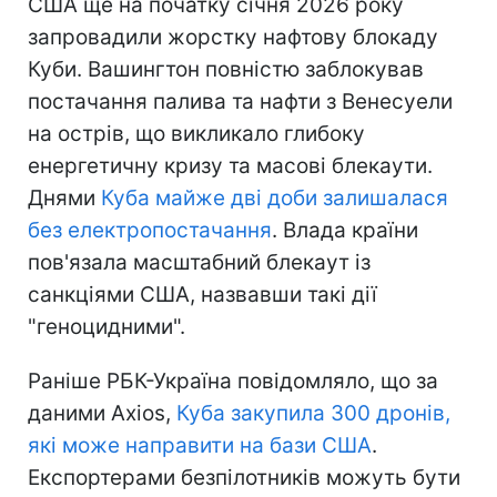
США ще на початку січня 2026 року
запровадили жорстку нафтову блокаду
Куби. Вашингтон повністю заблокував
постачання палива та нафти з Венесуели
на острів, що викликало глибоку
енергетичну кризу та масові блекаути.
Днями
Куба майже дві доби залишалася
без електропостачання
. Влада країни
пов'язала масштабний блекаут із
санкціями США, назвавши такі дії
"геноцидними".
Раніше РБК-Україна повідомляло, що за
даними Axios,
Куба закупила 300 дронів,
які може направити на бази США
.
Експортерами безпілотників можуть бути