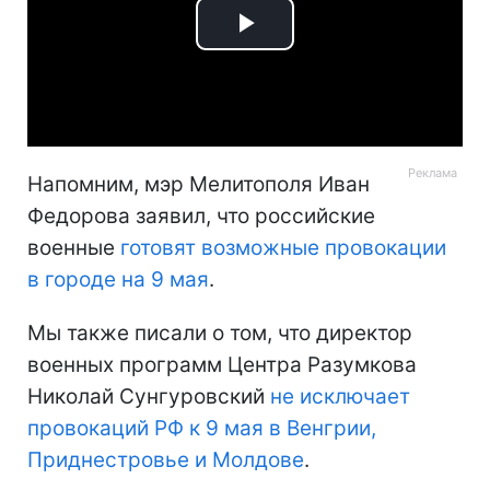
Play
Video
Напомним, мэр Мелитополя Иван
Федорова заявил, что российские
военные
готовят возможные провокации
в городе на 9 мая
.
Мы также писали о том, что директор
военных программ Центра Разумкова
Николай Сунгуровский
не исключает
провокаций РФ к 9 мая в Венгрии,
Приднестровье и Молдове
.