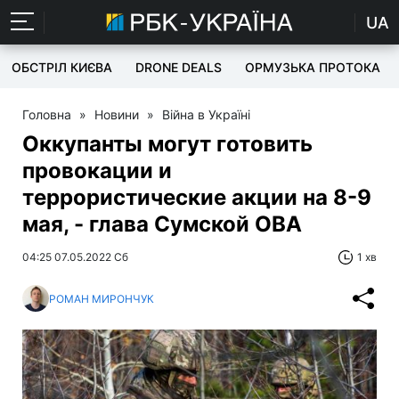
UA
ОБСТРІЛ КИЄВА
DRONE DEALS
ОРМУЗЬКА ПРОТОКА
Головна
»
Новини
»
Війна в Україні
Оккупанты могут готовить
провокации и
террористические акции на 8-9
мая, - глава Сумской ОВА
04:25 07.05.2022 Сб
1 хв
РОМАН МИРОНЧУК