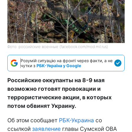
Фото: российские военные (facebook.com/mod.mil.rus)
Розумій ситуацію на фронті через факти, а не
чутки з
РБК-Україна у Google
Российские оккупанты на 8-9 мая
возможно готовят провокации и
террористические акции, в которых
потом обвинят Украину.
Об этом сообщает
РБК-Украина
со
ссылкой
заявление
главы Сумской ОВА