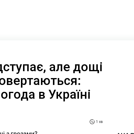
дступає, але дощі
повертаються:
огода в Україні
1 хв
щі з грозами?