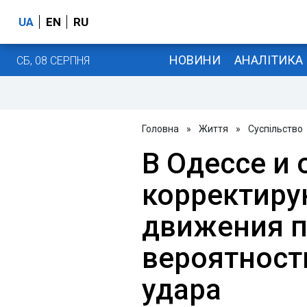
UA
EN
RU
НОВИНИ
АНАЛІТИКА
СБ, 08 СЕРПНЯ
Головна
»
Життя
»
Суспільство
В Одессе и 
корректиру
движения п
вероятност
удара