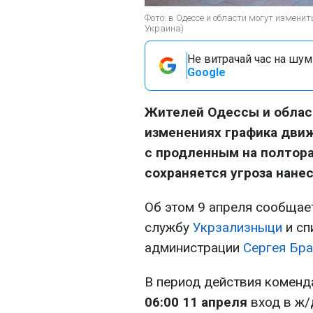
Фото: в Одессе и области могут измени
Украина)
Не витрачай час на шум!
Google
Жителей Одессы и облас
изменениях графика движ
с продленным на полтор
сохраняется угроза нане
Об этом 9 апреля сообща
службу
Укрзализныци
и сп
администрации
Сергея Бра
В период действия коменд
06:00 11 апреля
вход в ж/