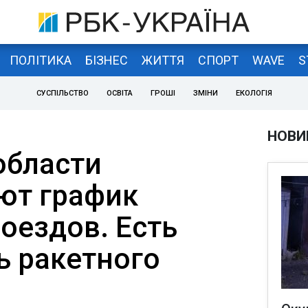
ПОЛІТИКА
БІЗНЕС
ЖИТТЯ
СПОРТ
WAVE
S
СУСПІЛЬСТВО
ОСВІТА
ГРОШІ
ЗМІНИ
ЕКОЛОГІЯ
НОВИ
области
ют график
оездов. Есть
ь ракетного