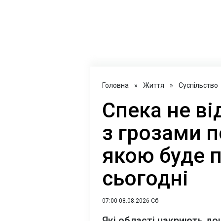
Головна
»
Життя
»
Суспільство
Спека не ві
з грозами 
якою буде п
сьогодні
07:00 08.08.2026 Сб
Які області накриють до