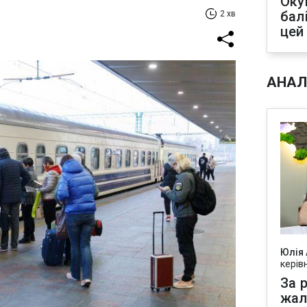
Оку
бал
2 хв
цей
АНАЛ
Юлія
керів
За р
жал