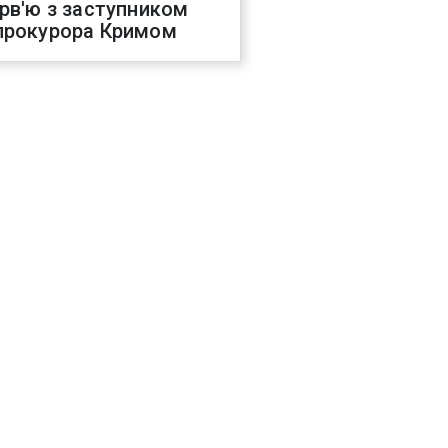
ерв'ю з заступником
прокурора Кримом