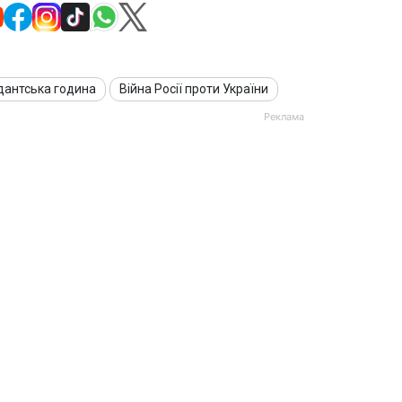
антська година
Війна Росії проти України