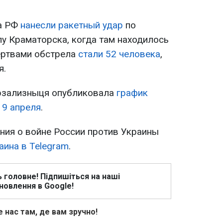
ка РФ
нанесли ракетный удар
по
 Краматорска, когда там находилось
ертвами обстрела
стали 52 человека
,
я.
крзализныця опубликовала
график
 9 апреля
.
ия о войне России против Украины
аина в Telegram
.
ь головне! Підпишіться на наші
новлення в Google!
 нас там, де вам зручно!