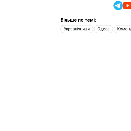
Більше по темі:
Укрзалізниця
Одеса
Коменд