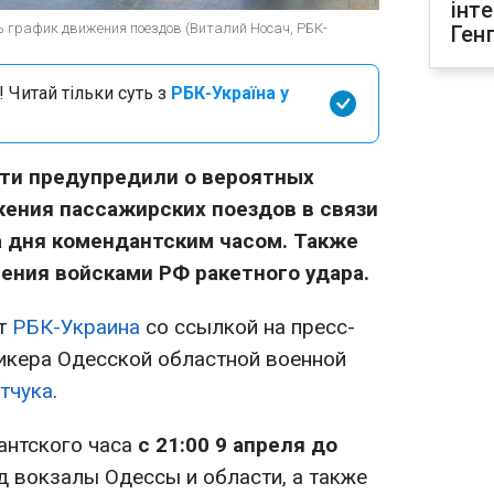
інт
ть график движения поездов (Виталий Носач, РБК-
Ген
 Читай тільки суть з
РБК-Україна у
ти предупредили о вероятных
ения пассажирских поездов в связи
а дня комендантским часом. Также
сения войсками РФ ракетного удара.
ет
РБК-Украина
со ссылкой на пресс-
икера Одесской областной военной
тчука
.
антского часа
с 21:00 9 апреля до
д вокзалы Одессы и области, а также