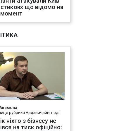
панти атакували Київ
істикою: що відомо на
 момент
ІТИКА
 Акимова
ниця рубрики Надзвичайні події
ік ніхто з бізнесу не
івся на тиск офіційно: