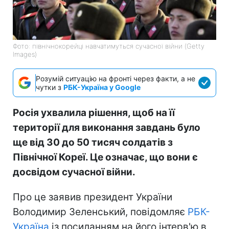
Фото: північнокорейці навчатимуться сучасної війни (Getty
Images)
Розумій ситуацію на фронті через факти, а не
чутки з
РБК-Україна у Google
Росія ухвалила рішення, щоб на її
території для виконання завдань було
ще від 30 до 50 тисяч солдатів з
Північної Кореї. Це означає, що вони є
досвідом сучасної війни.
Про це заявив президент України
Володимир Зеленський, повідомляє
РБК-
Україна
із посиланням на його інтерв'ю в