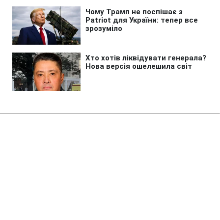
Головна
»
Новини
»
Надзвичайні події
На Буковині стався землетрус:
що кажуть сейсмологи
00:20 09.08.2026 Нд
1 хв
Епіцентр землетрусу зафіксували
неподалік межі з Івано-Франківщиною