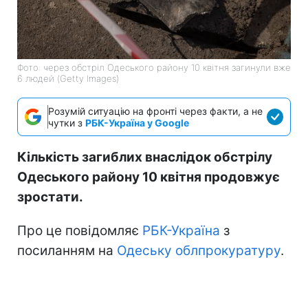
Фото: через обстріл Одеського району 10 квітня загинули вже
6 людей (Getty Images)
Розумій ситуацію на фронті через факти, а не
чутки з
РБК-Україна у Google
Кількість загиблих внаслідок обстрілу
Одеського району 10 квітня продовжує
зростати.
Про це повідомляє
РБК-Україна
з
посиланням на
Одеську облпрокуратуру
.