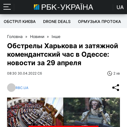
UA
ОБСТРІЛ КИЄВА
DRONE DEALS
ОРМУЗЬКА ПРОТОКА
Головна
»
Новини
»
Інше
Обстрелы Харькова и затяжной
комендантский час в Одессе:
новости за 29 апреля
08:30 30.04.2022 Сб
2 хв
RBC.UA