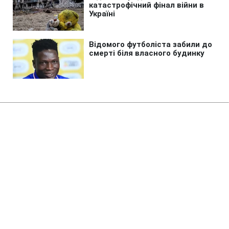
Авто
»
Як не помилитись при виборі
пікапа в Україні: ТОП-5 варіантів
08:21 07.08.2026 Пт
8 хв
Нічого зайвого, але з домішками
брутальності - пікапи трансформуються,
тримаючи марку