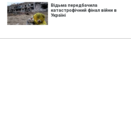
Головна
»
Життя
»
Суспільство
Сім'я "без штампа": що треба
довести, щоб поділити майно
після років цивільного шлюбу
09:42 08.08.2026 Сб
6 хв
Як діляться при розставанні речі, авто чи
квартира, якщо пара офіційно не
розписана?
ІРИНА КОСТЕНКО