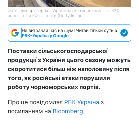
Фото: експорт зерна з України може скоротитися на 53%
через атаки РФ на порти (Getty Images)
Не витрачай час на шум! Читай тільки суть з
РБК-Україна у Google
Поставки сільськогосподарської
продукції з України цього сезону можуть
скоротитися більш ніж наполовину після
того, як російські атаки порушили
роботу чорноморських портів.
Про це повідомляє
РБК-Україна
з
посиланням на
Bloomberg
.