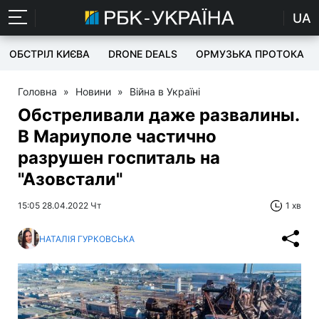
UA
ОБСТРІЛ КИЄВА
DRONE DEALS
ОРМУЗЬКА ПРОТОКА
Головна
»
Новини
»
Війна в Україні
Обстреливали даже развалины.
В Мариуполе частично
разрушен госпиталь на
"Азовстали"
15:05 28.04.2022 Чт
1 хв
НАТАЛІЯ ГУРКОВСЬКА