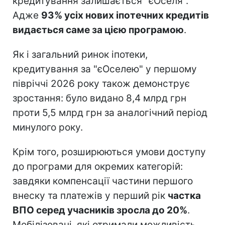
кредитування залишається "єОселя".
Адже
93% усіх нових іпотечних кредитів
видається саме за цією програмою
.
Як і загальний ринок іпотеки,
кредитування за "єОселею" у першому
півріччі 2026 року також демонструє
зростання: було видано 8,4 млрд грн
проти 5,5 млрд грн за аналогічний період
минулого року.
Крім того, розширюються умови доступу
до програми для окремих категорій:
завдяки компенсації частини першого
внеску та платежів у перший рік
частка
ВПО серед учасників зросла до 20%
.
Мобілізовані, які отримали можливість