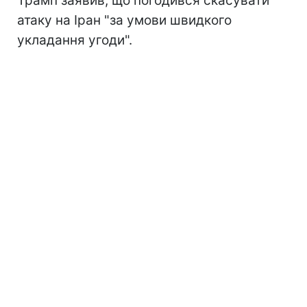
Трамп заявив, що погодився скасувати
атаку на Іран "за умови швидкого
укладання угоди".