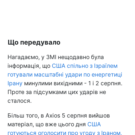
Що передувало
Нагадаємо, у ЗМІ нещодавно була
інформація, що
США спільно з Ізраїлем
готували масштабні удари по енергетиці
Ірану
минулими вихідними - 1 і 2 серпня.
Проте за підсумками цих ударів не
сталося.
Більш того, в Axios 5 серпня вийшов
матеріал, що вже цього дня
США
готуються оголосити про угоду з Іраном,