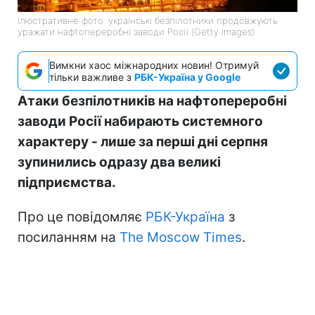
Ілюстративне фото: українські безпілотники продовжують
уражати нафтопереробні заводи Росії (Getty Images)
Вимкни хаос міжнародних новин! Отримуй
тільки важливе з
РБК-Україна у Google
Атаки безпілотників на нафтопереробні
заводи Росії набирають системного
характеру - лише за перші дні серпня
зупинились одразу два великі
підприємства.
Про це повідомляє
РБК-Україна
з
посиланням на
The Moscow Times
.