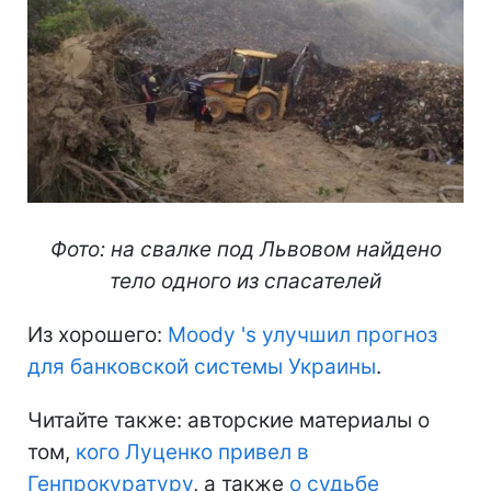
Фото: на свалке под Львовом найдено
тело одного из спасателей
Из хорошего:
Moody 's улучшил прогноз
для банковской системы Украины
.
Читайте также: авторские материалы о
том,
кого Луценко привел в
Генпрокуратуру
, а также
о судьбе