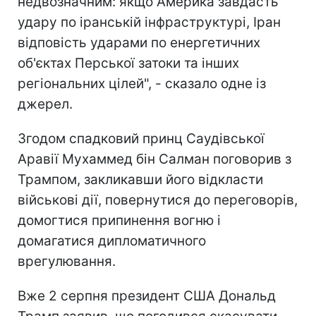
недвозначним: якщо Америка завдасть
удару по іранській інфраструктурі, Іран
відповість ударами по енергетичних
об'єктах Перської затоки та інших
регіональних цілей", - сказало одне із
джерел.
Згодом спадковий принц Саудівської
Аравії Мухаммед бін Салман поговорив з
Трампом, закликавши його відкласти
військові дії, повернутися до переговорів,
домогтися припинення вогню і
домагатися дипломатичного
врегулювання.
Вже 2 серпня президент США Дональд