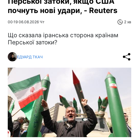
Перської затоки, якщо США
почнуть нові удари, - Reuters
00:19 06.08.2026 Чт
2 хв
Що сказала іранська сторона країнам
Перської затоки?
ЕДУАРД ТКАЧ