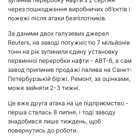
зупинив переробку нафти з 2 серпня
через пошкодження виробничих об'єктів і
пожежі після атаки безпілотників.
За даними двох галузевих джерел
Reuters, на заводі потужністю 7 мільйонів
тонн на рік зупинили єдину установку
первинної переробки нафти - АВТ-6, а сам
завод припинив продажі палива на Санкт-
Петербурзькій біржі. Ремонт, за оцінками,
може зайняти 2-3 тижні.
Це вже друга атака на це підприємство -
перша сталась 8 липня, і тоді заводу
знадобився лише тиждень, щоб
повернутись до роботи.