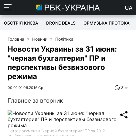
UA
ОБСТРІЛ КИЄВА
DRONE DEALS
ОРМУЗЬКА ПРОТОКА
Головна
»
Новини
»
Політика
Новости Украины за 31 июня:
"черная бухгалтерия" ПР и
перспективы безвизового
режима
00:01 01.06.2016 Ср
3 хв
Главное за вторник
Фото: документы "черной бухгалтерии" ПР за 2012
опубликованы в открытом доступе