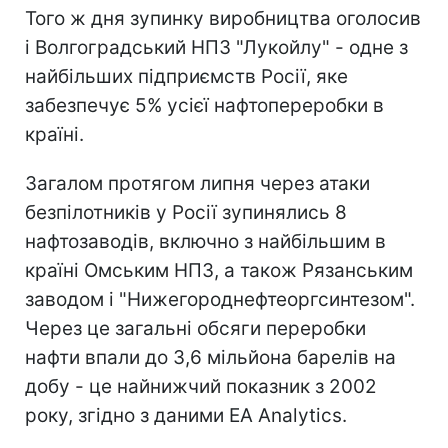
Того ж дня зупинку виробництва оголосив
і Волгоградський НПЗ "Лукойлу" - одне з
найбільших підприємств Росії, яке
забезпечує 5% усієї нафтопереробки в
країні.
Загалом протягом липня через атаки
безпілотників у Росії зупинялись 8
нафтозаводів, включно з найбільшим в
країні Омським НПЗ, а також Рязанським
заводом і "Нижегороднефтеоргсинтезом".
Через це загальні обсяги переробки
нафти впали до 3,6 мільйона барелів на
добу - це найнижчий показник з 2002
року, згідно з даними EA Analytics.