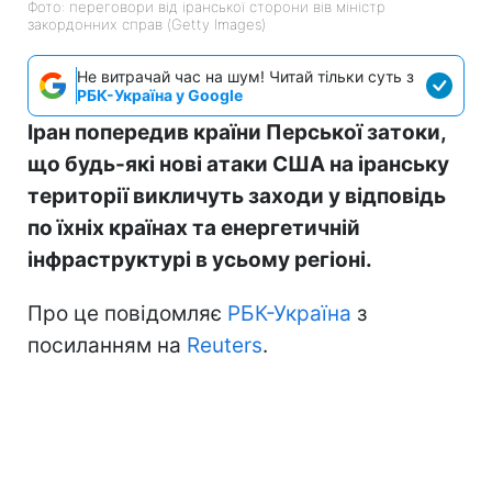
Фото: переговори від іранської сторони вів міністр
закордонних справ (Getty Images)
Не витрачай час на шум! Читай тільки суть з
РБК-Україна у Google
Іран попередив країни Перської затоки,
що будь-які нові атаки США на іранську
території викличуть заходи у відповідь
по їхніх країнах та енергетичній
інфраструктурі в усьому регіоні.
Про це повідомляє
РБК-Україна
з
посиланням на
Reuters
.