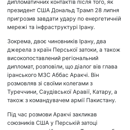
дипломатичних контактів після того, як
президент США Дональд Трамп 28 липня
пригрозив завдати удару по енергетичній
мережі та інфраструктурі Ірану.
Зокрема, двоє чиновників Ірану, два
джерела з країн Перської затоки, а також
високопоставлений регіональний
дипломат, розповіли, що діалог вів глава
іранського МЗС Аббас Аракчі. Він
розмовляв зі своїми колегами з
Туреччини, Саудівської Аравії, Катару, а
також з командувачем армії Пакистану.
Під час розмови Аракчі закликав
союзників США у Перській затоці