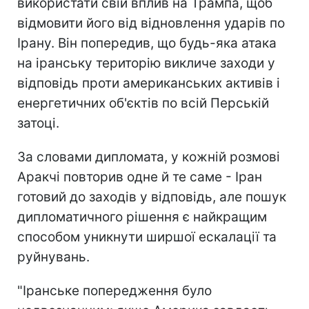
використати свій вплив на Трампа, щоб
відмовити його від відновлення ударів по
Ірану. Він попередив, що будь-яка атака
на іранську територію викличе заходи у
відповідь проти американських активів і
енергетичних об'єктів по всій Перській
затоці.
За словами дипломата, у кожній розмові
Аракчі повторив одне й те саме - Іран
готовий до заходів у відповідь, але пошук
дипломатичного рішення є найкращим
способом уникнути ширшої ескалації та
руйнувань.
"Іранське попередження було