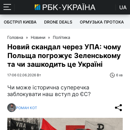
UA
ОБСТРІЛ КИЄВА
DRONE DEALS
ОРМУЗЬКА ПРОТОКА
Головна
»
Новини
»
Політика
Новий скандал через УПА: чому
Польща погрожує Зеленському
та чи зашкодить це Україні
17:06 02.06.2026 Вт
6 хв
Чи може історична суперечка
заблокувати наш вступ до ЄС?
РОМАН КОТ