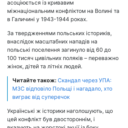
асоціюється із кривавим
міжнаціональним конфліктом на Волині та
в Галичині у 1943-1944 роках.
За твердженнями польських істориків,
внаслідок масштабних нападів на
польські поселення загинуло від 60 до
100 тисяч цивільних поляків – переважно
жінок, дітей та літніх людей.
Читайте також:
Скандал через УПА:
МЗС відповіло Польщі і нагадало, хто
виграє від суперечок
Українські ж історики наголошують, що
цей конфлікт був двостороннім, і
вказують на жорстокі акції із боку