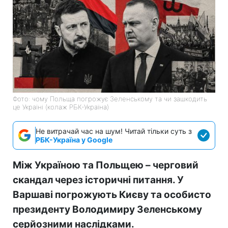
Фото: чому Польща погрожує Зеленському та чи зашкодить
це Україні (колаж РБК-Україна)
Не витрачай час на шум! Читай тільки суть з
РБК-Україна у Google
Між Україною та Польщею – черговий
скандал через історичні питання. У
Варшаві погрожують Києву та особисто
президенту Володимиру Зеленському
серйозними наслідками.