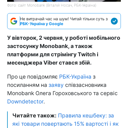
Фото: сайт Monobank (Віталій Носач, РБК-Україна)
Не витрачай час на шум! Читай тільки суть з
РБК-Україна у Google
У вівторок, 2 червня, у роботі мобільного
застосунку Monobank, а також
платформи для стрімінгу Twitch і
месенджера Viber стався збій.
Про це повідомляє
РБК-Україна
з
посиланням на
заяву
співзасновника
Monobank Олега Гороховського та сервіс
Downdetector
.
Читайте також:
Правила кешбеку: за
які товари повертають 15% вартості і як