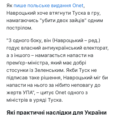
Як
пише польське видання Onet
,
Навроцький хоче втягнути Туска в гру,
намагаючись "убити двох зайців" одним
пострілом.
"З одного боку, він (Навроцький – ред.)
годує власний антиукраїнський електорат,
а з іншого – намагається напасти на
прем'єр-міністра, який має добрі
стосунки із Зеленським. Якби Туск не
підписав таке рішення, Навроцький міг би
напасти на нього за нібито неповагу до
жертв УПА", – цитує Onet одного з
міністрів в уряді Туска.
Які практичні наслідки для України