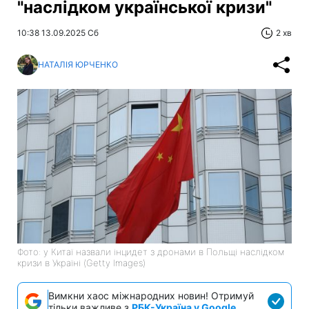
"наслідком української кризи"
10:38 13.09.2025 Сб
2 хв
НАТАЛІЯ ЮРЧЕНКО
Фото: у Китаї назвали інцидет з дронами в Польщі наслідком
кризи в Україні (Getty Images)
Вимкни хаос міжнародних новин! Отримуй
тільки важливе з
РБК-Україна у Google