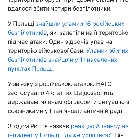
вдалося збити чотири безпілотники.
У Польщі
знайшли уламки 16 російських
безпілотників
, які залетіли на її територію
під час атаки. Один з дронів упав на
територію військової бази.
Уламки збитих
безпілотників знайшли у 11 населених
пунктах Польщі
.
У зв'язку з російською атакою НАТО
застосувало 4 статтю. Це дозволить
державам-членам обговорити ситуацію з
союзниками у Північноатлантичній раді.
Згодом Рютте назвав
реакцію Альянсу на
інцидент у Польщі "дуже успішною"
. Він