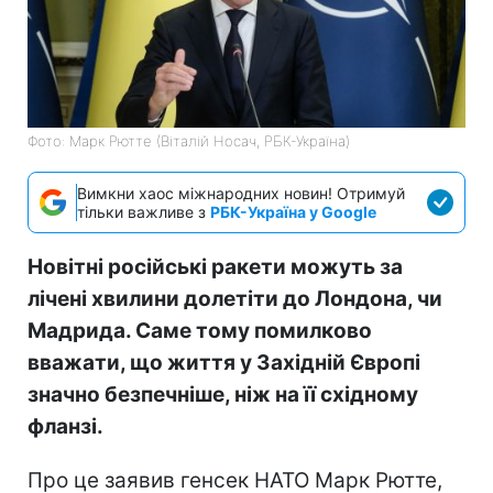
Фото: Марк Рютте (Віталій Носач, РБК-Україна)
Вимкни хаос міжнародних новин! Отримуй
тільки важливе з
РБК-Україна у Google
Новітні російські ракети можуть за
лічені хвилини долетіти до Лондона, чи
Мадрида. Саме тому помилково
вважати, що життя у Західній Європі
значно безпечніше, ніж на її східному
фланзі.
Про це заявив генсек НАТО Марк Рютте,