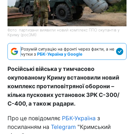
Фото: партизани виявили новий комплекс ППО окупантів у
Криму (росЗМІ)
Розумій ситуацію на фронті через факти, а не
чутки з
РБК-Україна у Google
Російські війська у тимчасово
окупованому Криму встановили новий
комплекс протиповітряної оборони –
кілька пускових установок ЗРК С-300/
С-400, а також радари.
Про це повідомляє
РБК-Україна
з
посиланням на
Telegram
"Кримський