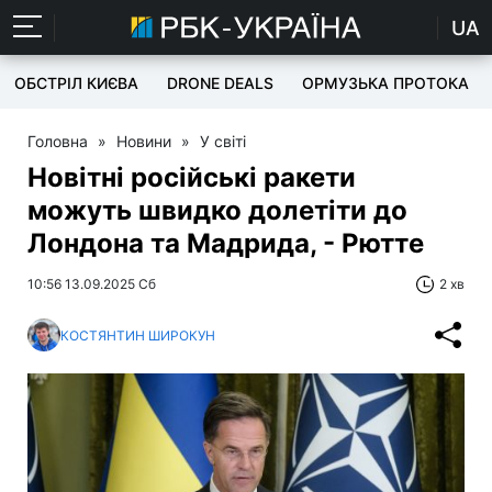
UA
ОБСТРІЛ КИЄВА
DRONE DEALS
ОРМУЗЬКА ПРОТОКА
Головна
»
Новини
»
У світі
Новітні російські ракети
можуть швидко долетіти до
Лондона та Мадрида, - Рютте
10:56 13.09.2025 Сб
2 хв
КОСТЯНТИН ШИРОКУН