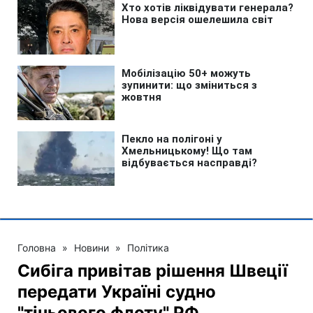
Головна
»
Новини
»
Політика
Сибіга привітав рішення Швеції
передати Україні судно
"тіньового флоту" РФ