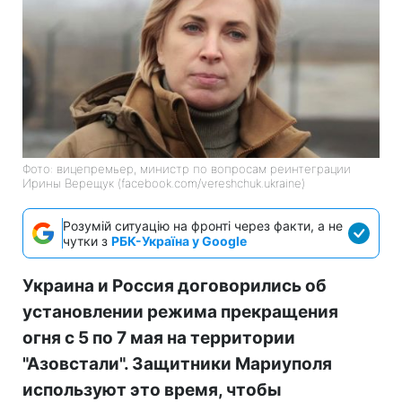
Фото: вицепремьер, министр по вопросам реинтеграции
Ирины Верещук (facebook.com/vereshchuk.ukraine)
Розумій ситуацію на фронті через факти, а не
чутки з
РБК-Україна у Google
Украина и Россия договорились об
установлении режима прекращения
огня с 5 по 7 мая на территории
"Азовстали". Защитники Мариуполя
используют это время, чтобы