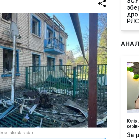
ЗСУ
збе
дро
РЛ
АНАЛ
Юлія
керів
/kramatorsk_rada)
За р