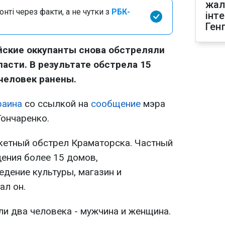
жал
нті через факти, а не чутки з
РБК-
інт
Ген
ийские оккупанты снова обстреляли
асти. В результате обстрела 15
человек ранены.
раина
со ссылкой на
сообщение
мэра
ончаренко.
кетный обстрел Краматорска. Частный
дения более 15 домов,
едение культуры, магазин и
ал он.
ли два человека - мужчина и женщина.