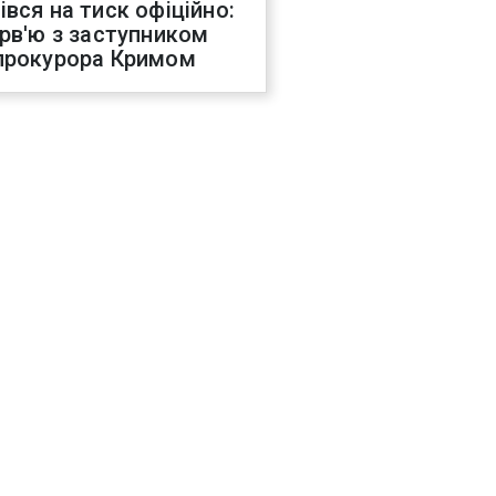
івся на тиск офіційно:
ерв'ю з заступником
прокурора Кримом