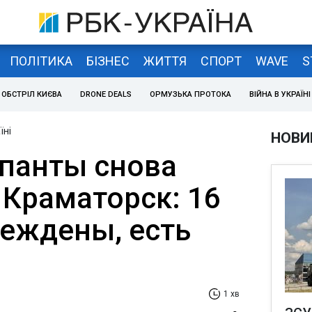
ПОЛІТИКА
БІЗНЕС
ЖИТТЯ
СПОРТ
WAVE
S
ОБСТРІЛ КИЄВА
DRONE DEALS
ОРМУЗЬКА ПРОТОКА
ВІЙНА В УКРАЇНІ
їні
НОВИ
панты снова
 Краматорск: 16
еждены, есть
1 хв