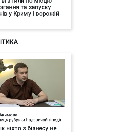
 вгатили по місцю
рігання та запуску
нів у Криму і ворожій
С
ІТИКА
 Акимова
ниця рубрики Надзвичайні події
ік ніхто з бізнесу не