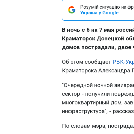
Розумій ситуацію на фро
Україна у Google
В ночь с 6 на 7 мая росс
Краматорск Донецкой обл
домов пострадали, двое 
Об этом сообщает
РБК-Ук
Краматорска Александра Г
"Очередной ночной авиара
сектор - получили повреж
многоквартирный дом, зав
инфраструктура", - рассказ
По словам мэра, пострада