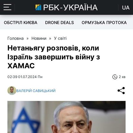
UA
ОБСТРІЛ КИЄВА
DRONE DEALS
ОРМУЗЬКА ПРОТОКА
Головна
»
Новини
»
У світі
Нетаньягу розповів, коли
Ізраїль завершить війну з
ХАМАС
02:39 01.07.2024 Пн
2 хв
ВАЛЕРІЙ САВИЦЬКИЙ