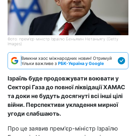
Фото: прем'єр-міністр Ізраїлю Беньямін Нетаньягу (Getty
Images)
Вимкни хаос міжнародних новин! Отримуй
тільки важливе з
РБК-Україна у Google
Ізраїль буде продовжувати воювати у
Секторі Газа до повної ліквідації ХАМАС
та доки не будуть досягнуті всі інші цілі
війни. Перспективи укладення мирної
угоди слабшають.
Про це заявив прем'єр-міністр Ізраїлю