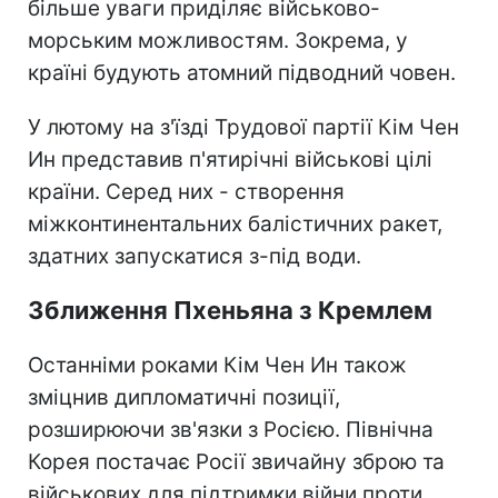
більше уваги приділяє військово-
морським можливостям. Зокрема, у
країні будують атомний підводний човен.
У лютому на з'їзді Трудової партії Кім Чен
Ин представив п'ятирічні військові цілі
країни. Серед них - створення
міжконтинентальних балістичних ракет,
здатних запускатися з-під води.
Зближення Пхеньяна з Кремлем
Останніми роками Кім Чен Ин також
зміцнив дипломатичні позиції,
розширюючи зв'язки з Росією. Північна
Корея постачає Росії звичайну зброю та
військових для підтримки війни проти