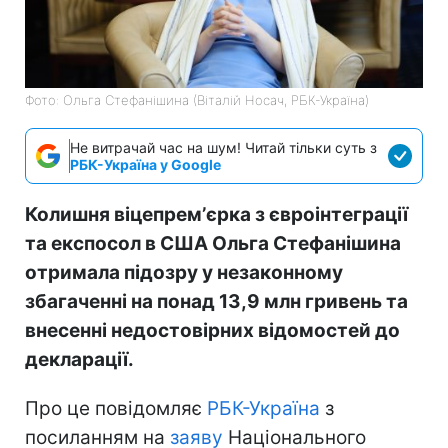
Фото: Ольга Стефанішина (Віталій Носач, РБК-Україна)
Не витрачай час на шум! Читай тільки суть з
РБК-Україна у Google
Колишня віцепремʼєрка з євроінтеграції
та експосол в США Ольга Стефанішина
отримала підозру у незаконному
збагаченні на понад 13,9 млн гривень та
внесенні недостовірних відомостей до
декларації.
Про це повідомляє
РБК-Україна
з
посиланням на
заяву
Національного