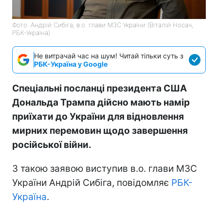
Фото: Андрій Сибіга, в.о. глави МЗС України (Віталій Носач,
РБК-Україна)
Не витрачай час на шум! Читай тільки суть з
РБК-Україна у Google
Спеціальні посланці президента США
Дональда Трампа дійсно мають намір
приїхати до України для відновлення
мирних перемовин щодо завершення
російської війни.
З такою заявою виступив в.о. глави МЗС
України Андрій Сибіга, повідомляє
РБК-
Україна
.