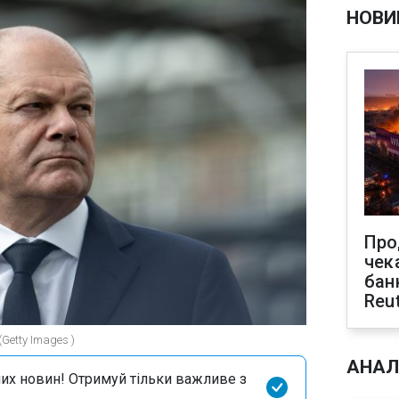
НОВИ
Про
чек
бан
Reu
Getty Images )
АНАЛ
их новин! Отримуй тільки важливе з