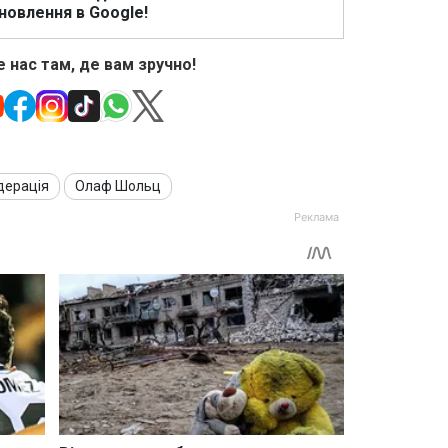
новлення в Google!
 нас там, де вам зручно!
дерація
Олаф Шольц