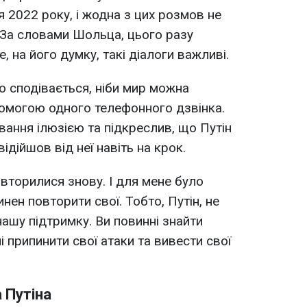
 2022 року, і жодна з цих розмов не
 За словами Шольца, цього разу
е, на його думку, такі діалоги важливі.
то сподівається, ніби мир можна
омогою одного телефонного дзвінка.
ування ілюзією та підкреслив, що Путін
 відійшов від неї навіть на крок.
овторилися знову. І для мене було
нен повторити свої. Тобто, Путін, не
ашу підтримку. Ви повинні знайти
нні припинити свої атаки та вивести свої
 Путіна