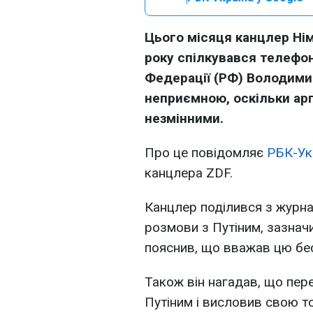
Цього місяця канцлер Ні
року спілкувався телефон
Федерації (РФ) Володими
неприємною, оскільки ар
незмінними.
Про це повідомляє
РБК-Ук
канцлера ZDF.
Канцлер поділився з журна
розмови з Путіним, зазнач
пояснив, що вважав цю бес
Також він нагадав, що пере
Путіним і висловив свою то