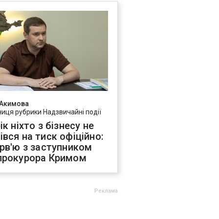
 Акимова
ниця рубрики Надзвичайні події
ік ніхто з бізнесу не
івся на тиск офіційно:
ерв'ю з заступником
прокурора Кримом