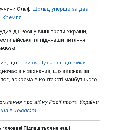
меччини Олаф
Шольц уперше за два
і Кремля
.
ив дії Росії у війні проти України,
сти війська та піднявши питання
иєвом.
вив, що
позиція Путіна щодо війни
одночас він зазначив, що вважав за
алог, зокрема в контексті майбутнього
омлення про війну Росії проти України
їна в Telegram
.
ь головне! Підпишіться на наші