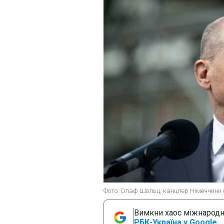
Фото: Олаф Шольц, канцлер Німеччини (
Вимкни хаос міжнародн
РБК-Україна у Google