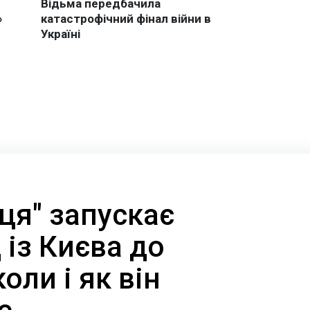
ця" запускає
 із Києва до
оли і як він