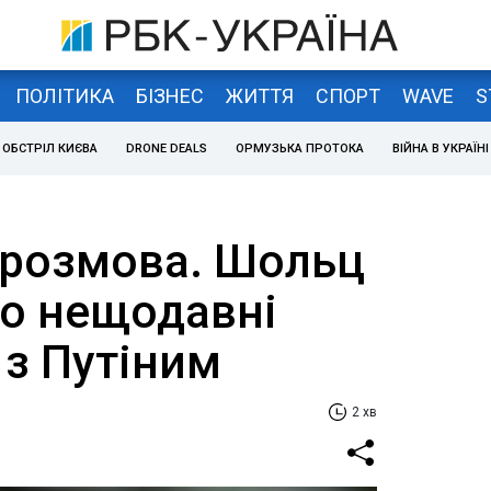
ПОЛІТИКА
БІЗНЕС
ЖИТТЯ
СПОРТ
WAVE
S
ОБСТРІЛ КИЄВА
DRONE DEALS
ОРМУЗЬКА ПРОТОКА
ВІЙНА В УКРАЇНІ
розмова. Шольц
ро нещодавні
 з Путіним
2 хв