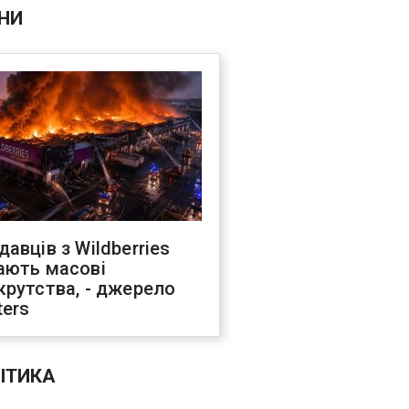
НИ
давців з Wildberries
ають масові
крутства, - джерело
ters
ІТИКА