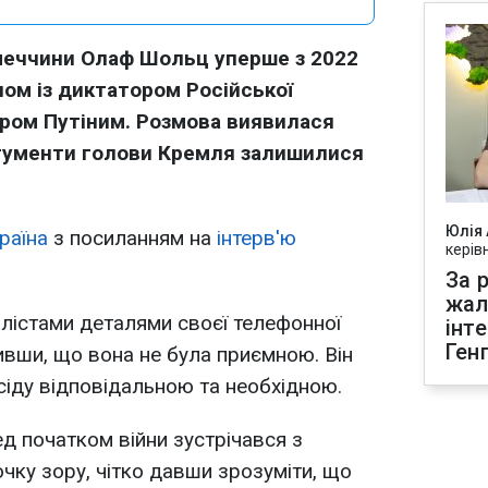
меччини Олаф Шольц уперше з 2022
ом із диктатором Російської
ром Путіним. Розмова виявилася
гументи голови Кремля залишилися
Юлія
раїна
з посиланням на
інтерв'ю
керів
За р
жал
лістами деталями своєї телефонної
інт
Ген
ивши, що вона не була приємною. Він
іду відповідальною та необхідною.
д початком війни зустрічався з
чку зору, чітко давши зрозуміти, що