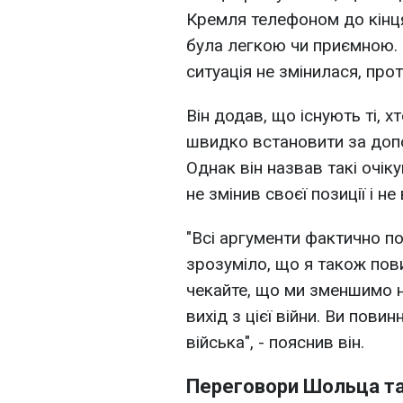
Кремля телефоном до кінця
була легкою чи приємною.
ситуація не змінилася, прот
Він додав, що існують ті, х
швидко встановити за доп
Однак він назвав такі очік
не змінив своєї позиції і не
"Всі аргументи фактично п
зрозуміло, що я також пови
чекайте, що ми зменшимо н
вихід з цієї війни. Ви пови
війська", - пояснив він.
Переговори Шольца та