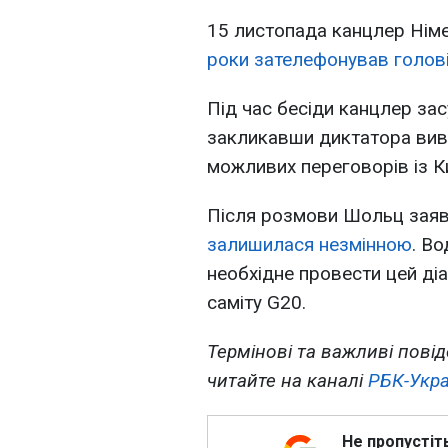
15 листопада канцлер Ні
роки зателефонував голов
Під час бесіди канцлер засуд
закликавши диктатора виве
можливих переговорів із К
Після розмови Шольц зая
залишилася незмінною
. В
необхідне провести цей ді
саміту G20.
Термінові та важливі повід
читайте на каналі
РБК-Укра
Не пропустіт