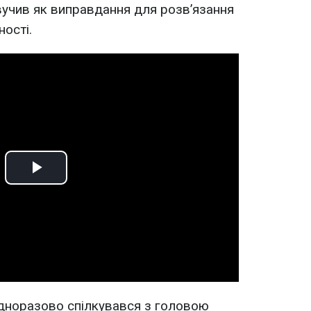
звучив як виправдання для розв’язання
ності.
Play
Video
дноразово спілкувався з головою