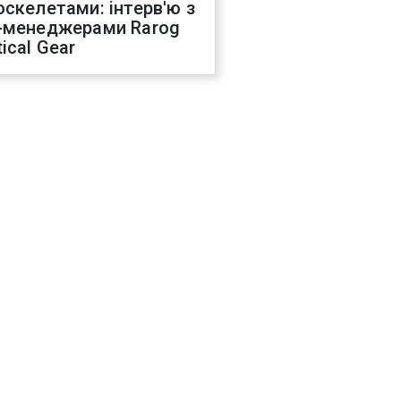
оскелетами: інтерв'ю з
-менеджерами Rarog
ical Gear