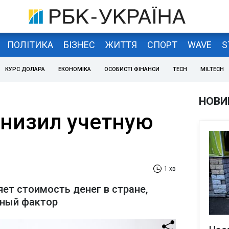
ПОЛІТИКА
БІЗНЕС
ЖИТТЯ
СПОРТ
WAVE
S
КУРС ДОЛАРА
ЕКОНОМІКА
ОСОБИСТІ ФІНАНСИ
TECH
MILTECH
НОВИ
снизил учетную
1 хв
ет стоимость денег в стране,
нный фактор