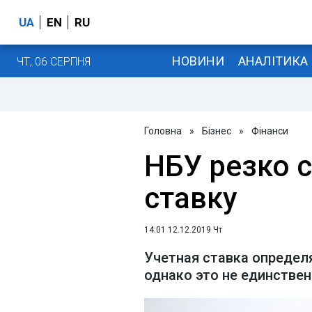
UA
EN
RU
НОВИНИ
АНАЛІТИКА
ЧТ, 06 СЕРПНЯ
Головна
»
Бізнес
»
Фінанси
НБУ резко 
ставку
14:01 12.12.2019 Чт
Учетная ставка определя
однако это не единстве