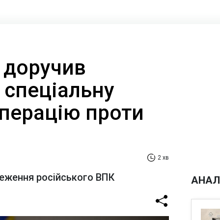
 доручив
 спеціальну
операцію проти
2 хв
еження російського ВПК
АНАЛ