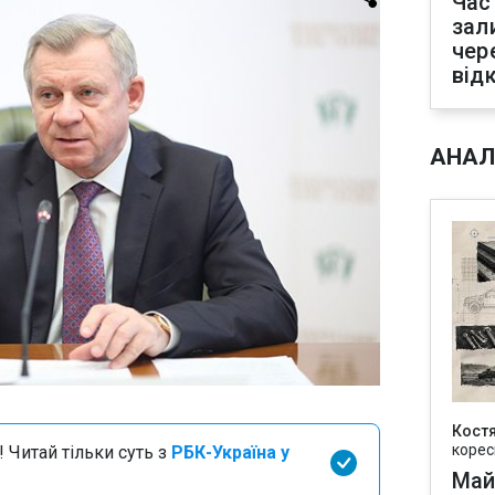
Час
зал
чер
від
АНАЛ
Кост
корес
 Читай тільки суть з
РБК-Україна у
Май