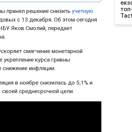
екз
топ
ны принял решение снизить
учетную
Tact
довых с 13 декабря. Об этом сегодня
 НБУ Яков Смолий, передает
а.
ускоряет смягчение монетарной
е укрепление курса гривны
 снижение инфляции.
яция в ноябре снизилась до 5,1% и
 своей среднесрочной цели.