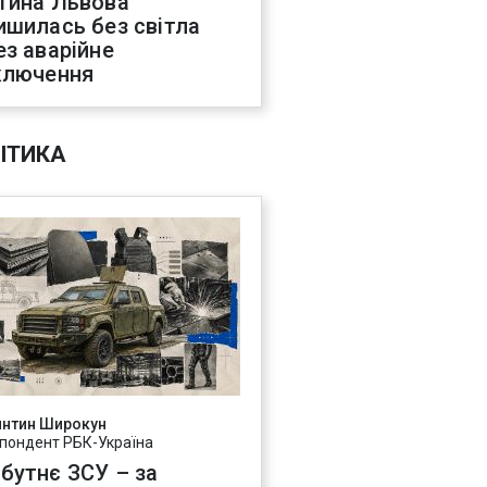
тина Львова
ишилась без світла
ез аварійне
ключення
ІТИКА
янтин Широкун
пондент РБК-Україна
бутнє ЗСУ – за