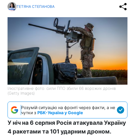
ТЕТЯНА СТЕПАНОВА
Ілюстративне фото: сили ППО збили 66 ворожих дронів
(Getty Images)
Розумій ситуацію на фронті через факти, а не
чутки з
РБК-Україна у Google
У ніч на 6 серпня Росія атакувала Україну
4 ракетами та 101 ударним дроном.