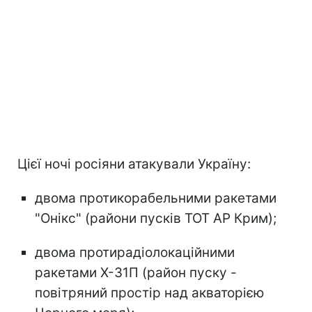
Цієї ночі росіяни атакували Україну:
двома протикорабельними ракетами
"Онікс" (райони пусків ТОТ АР Крим);
двома протирадіолокаційними
ракетами Х-31П (район пуску -
повітряний простір над акваторією