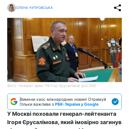
ОЛЕНА ЧУПРОВСЬКА
Фото: генерал армії РФ Ігор Єрусалімов (росЗМІ)
Вимкни хаос міжнародних новин! Отримуй
тільки важливе з
РБК-Україна у Google
У Москві поховали генерал-лейтенанта
Ігоря Єрусалімова, який імовірно загинув