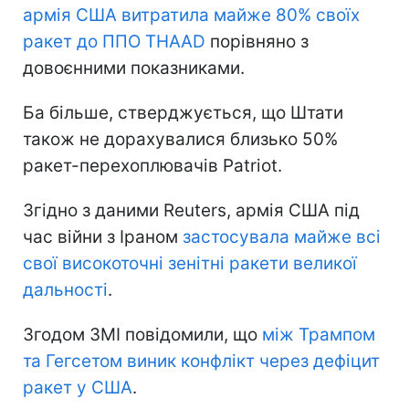
армія США витратила майже 80% своїх
ракет до ППО THAAD
порівняно з
довоєнними показниками.
Ба більше, стверджується, що Штати
також не дорахувалися близько 50%
ракет-перехоплювачів Patriot.
Згідно з даними Reuters, армія США під
час війни з Іраном
застосувала майже всі
свої високоточні зенітні ракети великої
дальності
.
Згодом ЗМІ повідомили, що
між Трампом
та Гегсетом виник конфлікт через дефіцит
ракет у США
.