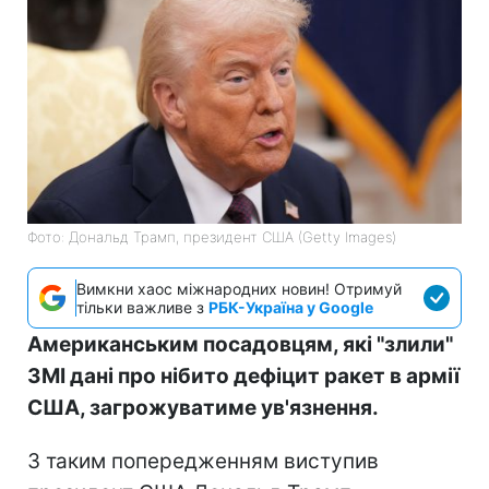
Фото: Дональд Трамп, президент США (Getty Images)
Вимкни хаос міжнародних новин! Отримуй
тільки важливе з
РБК-Україна у Google
Американським посадовцям, які "злили"
ЗМІ дані про нібито дефіцит ракет в армії
США, загрожуватиме ув'язнення.
З таким попередженням виступив