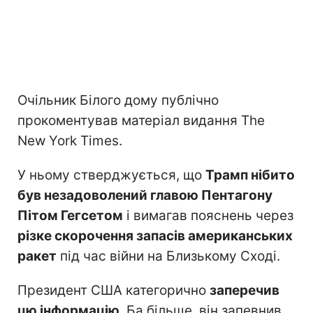
Очільник Білого дому публічно
прокоментував матеріал видання The
New York Times.
У ньому стверджується, що
Трамп нібито
був незадоволений главою Пентагону
Пітом Гегсетом
і вимагав пояснень через
різке скорочення запасів американських
ракет
під час війни на Близькому Сході.
Президент США категорично
заперечив
цю інформацію
. Ба більше, він запевнив,