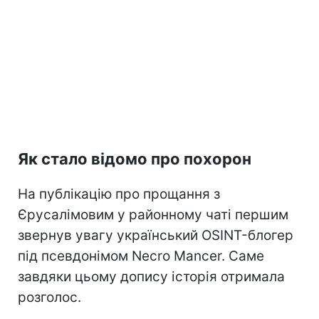
Як стало відомо про похорон
На публікацію про прощання з
Єрусалімовим у районному чаті першим
звернув увагу український OSINT-блогер
під псевдонімом Necro Mancer. Саме
завдяки цьому допису історія отримала
розголос.