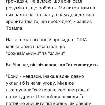
громадян. Не думаю, що вони самі
розуміють, що роблять. Ми витратили на
них надто багато часу, і нам доведеться
зробити там те, що необхідно", - заявив
Трампа.
На тлі останніх подій президент США
кілька разів назвав іранців
"божевільними" та "злими".
Ба більше,
він зізнався, що їх ненавидить
.
"Вони - невдахи. Інакше вони давно
уклали б із нами угоду. Ми вже
ліквідували їхнє перше керівництво, а
потім і друге. Це злі й хворі люди. Їх
потрібно знищити під корінь, як ракову