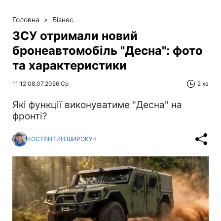
Головна
»
Бізнес
ЗСУ отримали новий
бронеавтомобіль "Десна": фото
та характеристики
11:12 08.07.2026 Ср
2 хв
Які функції виконуватиме "Десна" на
фронті?
КОСТЯНТИН ШИРОКУН