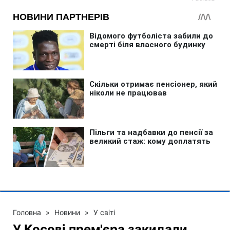
Головна
»
Новини
»
У світі
У Косові прем'єра закидали