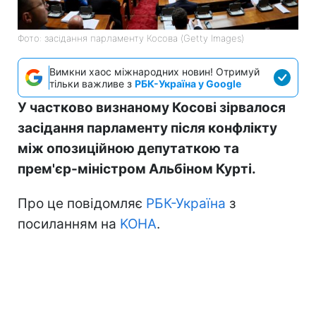
Фото: засідання парламенту Косова (Getty Images)
Вимкни хаос міжнародних новин! Отримуй
тільки важливе з
РБК-Україна у Google
У частково визнаному Косові зірвалося
засідання парламенту після конфлікту
між опозиційною депутаткою та
прем'єр-міністром Альбіном Курті.
Про це повідомляє
РБК-Україна
з
посиланням на
KOHA
.