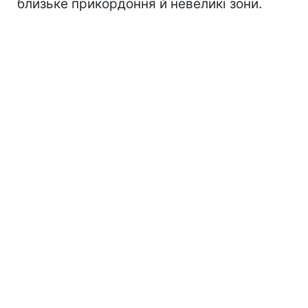
близьке прикордоння й невеликі зони.