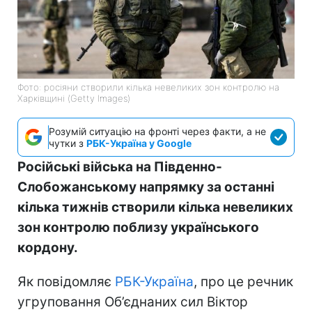
Фото: росіяни створили кілька невеликих зон контролю на
Харківщині (Getty Images)
Розумій ситуацію на фронті через факти, а не
чутки з
РБК-Україна у Google
Російські війська на Південно-
Слобожанському напрямку за останні
кілька тижнів створили кілька невеликих
зон контролю поблизу українського
кордону.
Як повідомляє
РБК-Україна
, про це речник
угруповання Об’єднаних сил Віктор