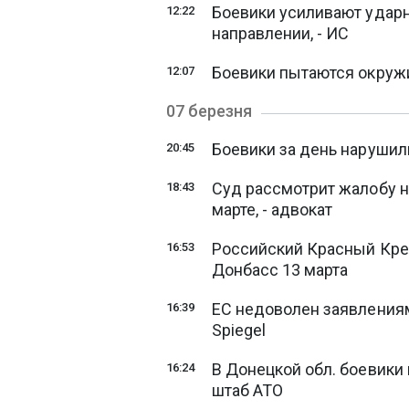
Боевики усиливают ударн
12:22
направлении, - ИС
Боевики пытаются окружи
12:07
07 березня
Боевики за день нарушили
20:45
Суд рассмотрит жалобу н
18:43
марте, - адвокат
Российский Красный Крес
16:53
Донбасс 13 марта
ЕС недоволен заявлениям
16:39
Spiegel
В Донецкой обл. боевики 
16:24
штаб АТО