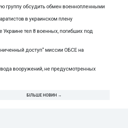
ую группу обсудить обмен военнопленными
паратистов в украинском плену
е Украине тел 8 военных, погибших под
аниченный доступ" миссии ОБСЕ на
твода вооружений, не предусмотренных
БІЛЬШЕ НОВИН →