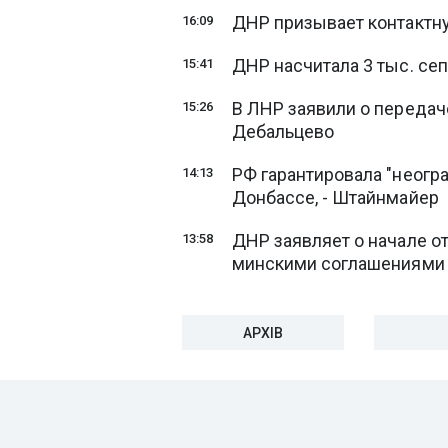
ДНР призывает контактн
16:09
ДНР насчитала 3 тыс. се
15:41
В ЛНР заявили о передач
15:26
Дебальцево
РФ гарантировала "неогр
14:13
Донбассе, - Штайнмайер
ДНР заявляет о начале о
13:58
минскими соглашениями
АРХІВ