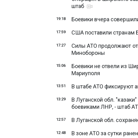
штаб
Боевики вчера совершили
19:18
США поставили странам Б
17:59
Силы АТО продолжают отб
17:27
Минобороны
Боевики не отвели из Ши
15:06
Мариуполя
В штабе АТО фиксируют 
13:51
В Луганской обл. "казаки
13:29
боевиками ЛНР, - штаб А
В Луганской обл. сохран
12:57
В зоне АТО за сутки ране
12:48