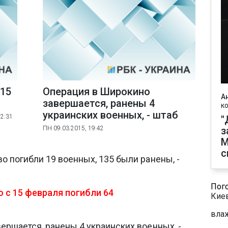
 15
Операция в Широкино
А
завершается, ранены 4
к
украинских военных, - штаб
22:31
"
ПН 09.03.2015, 19:42
з
М
с
о погибли 19 военных, 135 были ранены, -
Пог
 с 15 февраля погибли 64
Кие
влаж
ершается, ранены 4 украинских военных, -