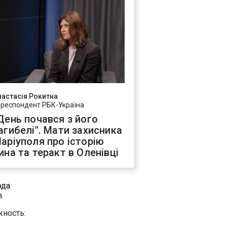
настасія Рокитна
ореспондент РБК-Україна
День почався з його
агибелі". Мати захисника
аріуполя про історію
ина та теракт в Оленівці
ода
в
ность: