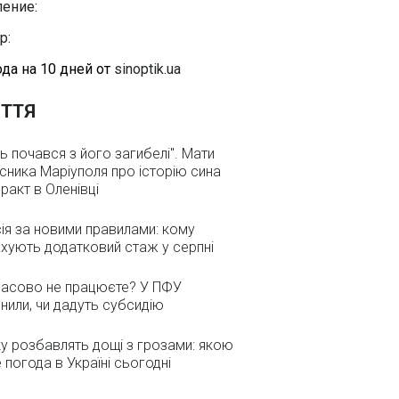
ение:
р:
да на 10 дней от
sinoptik.ua
ТТЯ
ь почався з його загибелі". Мати
сника Маріуполя про історію сина
еракт в Оленівці
ія за новими правилами: кому
хують додатковий стаж у серпні
асово не працюєте? У ПФУ
нили, чи дадуть субсидію
у розбавлять дощі з грозами: якою
 погода в Україні сьогодні