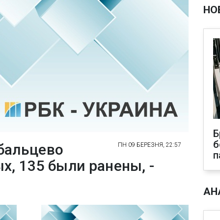
НО
Б
б
бальцево
ПН 09 БЕРЕЗНЯ, 22:57
п
х, 135 были ранены, -
АН