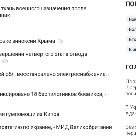
ПО
ткань военного назначения после
чник
Нов
Во
Вто
товке аннексии Крыма
Вій
вершении четвертого этапа отвода
е
ГО
й обл. восстановлено электроснабжение, -
Дола
7 се
иксировано 18 беспилотников боевиков, -
попи
В Ук
відз
ии гумпомощи из Кипра
тратегию по Украине, - МИД Великобритании
Без 
перш