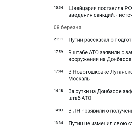
Швейцария поставила РФ 
10:54
введения санкций, - исто
08 березня
Путин рассказал о подго
21:11
В штабе АТО заявили о за
17:59
вооружения на Донбасс
В Новотошковке Луганско
17:44
Москаль
За сутки на Донбассе заф
14:18
штаб АТО
В ЛНР заявили о получен
14:03
Путин не изменил свою с
13:34