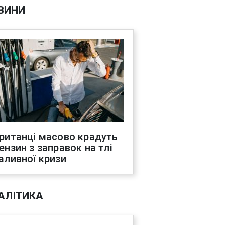
ВИНИ
ританці масово крадуть
ензин з заправок на тлі
аливної кризи
АЛІТИКА