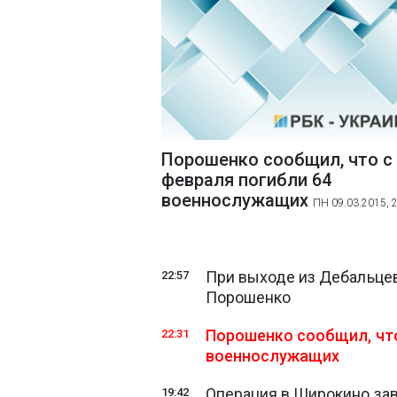
Порошенко сообщил, что с
февраля погибли 64
военнослужащих
ПН 09.03.2015, 
При выходе из Дебальцев
22:57
Порошенко
Порошенко сообщил, что
22:31
военнослужащих
Операция в Широкино зав
19:42