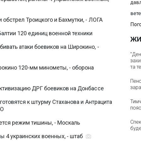
давл
вете
 обстрел Троицкого и Бахмутки, - ЛОГА
Пого
алтии 120 единиц военной техники
ЖИ
ивать атаки боевиков на Широкино, -
"Ден
захи
та т
рокино 120-мм минометы, - оборона
Пенс
зара
активизацию ДРГ боевиков на Донбассе
" готовятся к штурму Стаханова и Антрацита
Тимч
пояс
ТО
Спек
яется режим тишины, - Москаль
буде
ны 4 украинских военных, - штаб