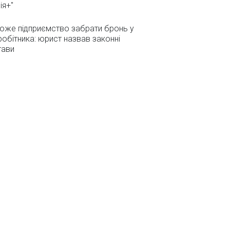
ія+"
оже підприємство забрати бронь у
робітника: юрист назвав законні
тави