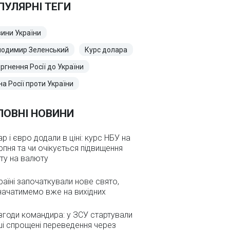
ПУЛЯРНІ ТЕГИ
ини України
лодимир Зеленський
Курс долара
ргнення Росії до України
на Росії проти України
ЛОВНІ НОВИНИ
р і євро додали в ціні: курс НБУ на
рпня та чи очікується підвищення
ту на валюту
раїні започаткували нове свято,
начатимемо вже на вихідних
згоди командира: у ЗСУ стартували
і спрощені переведення через