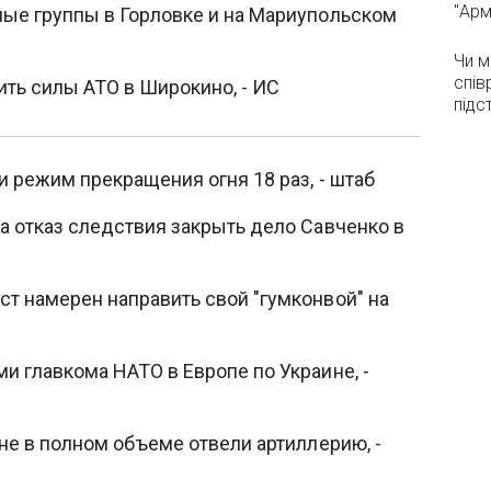
"Арм
ые группы в Горловке и на Мариупольском
Чи м
спів
ть силы АТО в Широкино, - ИС
підс
 режим прекращения огня 18 раз, - штаб
а отказ следствия закрыть дело Савченко в
т намерен направить свой "гумконвой" на
и главкома НАТО в Европе по Украине, -
не в полном объеме отвели артиллерию, -