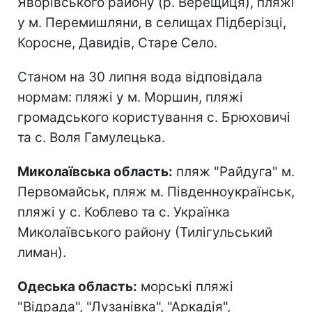
Яворівського району (р. Верещиця), пляжі
у м. Перемишляни, в селищах Підберізці,
Коросне, Давидів, Старе Село.
Станом на 30 липня вода відповідала
нормам: пляжі у м. Моршин, пляжі
громадського користування с. Брюховичі
та с. Воля Гамулецька.
Миколаївська область:
пляж "Райдуга" м.
Первомайськ, пляж м. Південноукраїнськ,
пляжі у с. Коблево та с. Українка
Миколаївського району (Тилігульський
лиман).
Одеська область:
морські пляжі
"Відрада", "Лузанівка", "Аркадія",