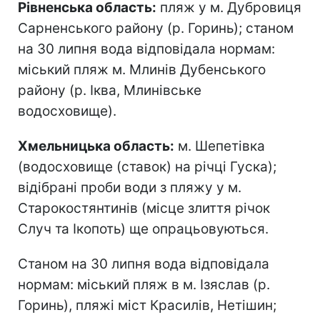
Рівненська область:
пляж у м. Дубровиця
Сарненського району (р. Горинь); станом
на 30 липня вода відповідала нормам:
міський пляж м. Млинів Дубенського
району (р. Іква, Млинівське
водосховище).
Хмельницька область:
м. Шепетівка
(водосховище (ставок) на річці Гуска);
відібрані проби води з пляжу у м.
Старокостянтинів (місце злиття річок
Случ та Ікопоть) ще опрацьовуються.
Станом на 30 липня вода відповідала
нормам: міський пляж в м. Ізяслав (р.
Горинь), пляжі міст Красилів, Нетішин;