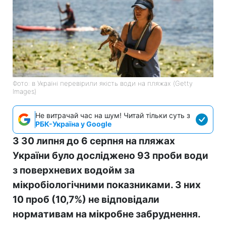
Фото: в Україні перевірили якість води на пляжах (Getty
Images)
Не витрачай час на шум! Читай тільки суть з
РБК-Україна у Google
З 30 липня до 6 серпня на пляжах
України було досліджено 93 проби води
з поверхневих водойм за
мікробіологічними показниками. З них
10 проб (10,7%) не відповідали
нормативам на мікробне забруднення.