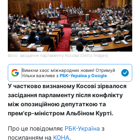
Фото: засідання парламенту Косова (Getty Images)
Вимкни хаос міжнародних новин! Отримуй
тільки важливе з
РБК-Україна у Google
У частково визнаному Косові зірвалося
засідання парламенту після конфлікту
між опозиційною депутаткою та
прем'єр-міністром Альбіном Курті.
Про це повідомляє
РБК-Україна
з
посиланням на
KOHA
.