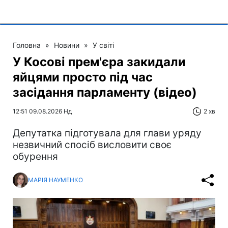
Головна
»
Новини
»
У світі
У Косові прем'єра закидали
яйцями просто під час
засідання парламенту (відео)
12:51 09.08.2026 Нд
2 хв
Депутатка підготувала для глави уряду
незвичний спосіб висловити своє
обурення
МАРІЯ НАУМЕНКО