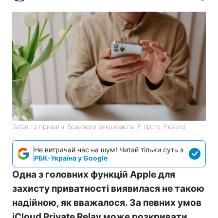
Safari та приватні браузери викривають IP (фото: Pexels)
Не витрачай час на шум! Читай тільки суть з
РБК-Україна у Google
Одна з головних функцій Apple для
захисту приватності виявилася не такою
надійною, як вважалося. За певних умов
iCloud Private Relay може розкривати