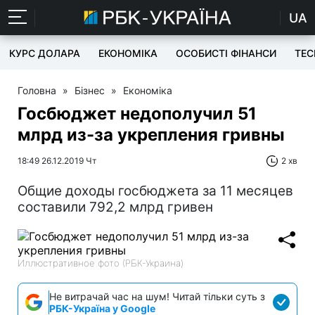
UA
КУРС ДОЛАРА
ЕКОНОМІКА
ОСОБИСТІ ФІНАНСИ
TEC
Головна
»
Бізнес
»
Економіка
Госбюджет недополучил 51
млрд из-за укрепления гривны
18:49 26.12.2019 Чт
2 хв
Общие доходы госбюджета за 11 месяцев
составили 792,2 млрд гривен
Иллюстративное фото (РБК-Украина)
Не витрачай час на шум! Читай тільки суть з
РБК-Україна у Google