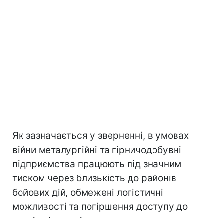
Як зазначається у зверненні, в умовах
війни металургійні та гірничодобувні
підприємства працюють під значним
тиском через близькість до районів
бойових дій, обмежені логістичні
можливості та погіршення доступу до