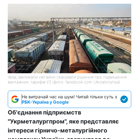
Уряд закликали негайно скасувати рішення про підвищення
вантажних тарифів УЗ (фото: facebook com Ukrzaliznytsia)
Не витрачай час на шум! Читай тільки суть з
РБК-Україна у Google
Об'єднання підприємств
"Укрметалургпром", яке представляє
інтереси гірничо-металургійного