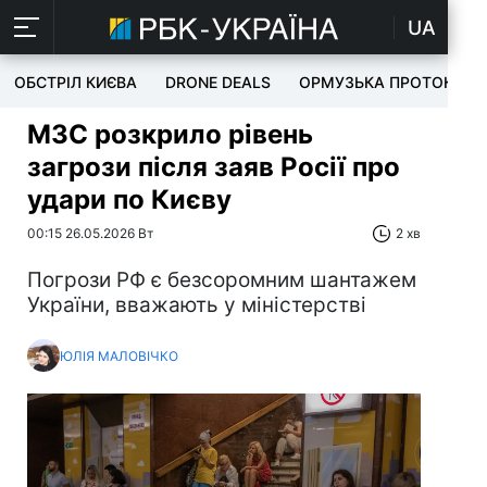
UA
ОБСТРІЛ КИЄВА
DRONE DEALS
ОРМУЗЬКА ПРОТОКА
МЗС розкрило рівень
загрози після заяв Росії про
удари по Києву
00:15 26.05.2026 Вт
2 хв
Погрози РФ є безсоромним шантажем
України, вважають у міністерстві
ЮЛІЯ МАЛОВІЧКО