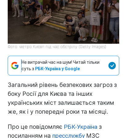
Фото: метро Києвп під час обстрілу (Getty Images)
Не витрачай час на шум! Читай тільки
суть з
РБК-Україна у Google
Загальний рівень безпекових загроз з
боку Росії для Києва та інших
українських міст залишається таким
же, як і у попередні роки та місяці.
Про це повідомляє
РБК-Україна
з
посиланням на
пресслужбу
МЗС