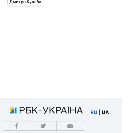
Дмитро Кулеба
RU
|
UA