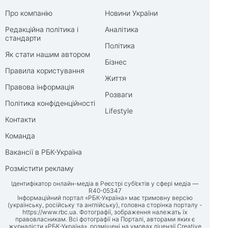
Про компанію
Новини України
Редакційна політика і
Аналітика
стандарти
Політика
Як стати нашим автором
Бізнес
Правила користування
Життя
Правова інформація
Розваги
Політика конфіденційності
Lifestyle
Контакти
Команда
Вакансії в РБК-Україна
Розмістити рекламу
Ідентифікатор онлайн-медіа в Реєстрі суб’єктів у сфері медіа —
R40-05347
Інформаційний портал «РБК-Україна» має тримовну версію
(українську, російську та англійську), головна сторінка порталу -
https://www.rbc.ua
. Фотографії, зображення належать їх
правовласникам. Всі фотографії на Порталі, авторами яких є
журналісти «РБК-Україна», розміщені на умовах ліцензії Creative