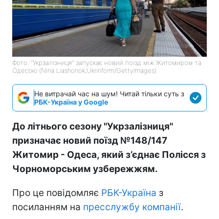
Фото: "Укрзалізниця" запускає новий поїзд між Житомиром та
Одесою (Nina Liashonok,Ukrinform/GettyImages)
Не витрачай час на шум! Читай тільки суть з
РБК-Україна у Google
До літнього сезону "Укрзалізниця"
призначає новий поїзд №148/147
Житомир - Одеса, який з’єднає Полісся з
Чорноморським узбережжям.
Про це повідомляє
РБК-Україна
з
посиланням на
пресслужбу компанії
.