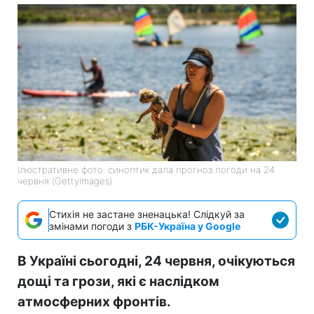
Ілюстративне фото: синоптик дала прогноз погоди на 24
червня (GettyImages)
Стихія не застане зненацька! Слідкуй за
змінами погоди з
РБК-Україна у Google
В Україні сьогодні, 24 червня, очікуються
дощі та грози, які є наслідком
атмосферних фронтів.