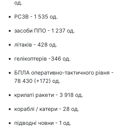
од.
РСЗВ - 1 535 од.
засоби ППО - 1 237 од.
літаків - 428 од.
гелікоптерів -346 од.
БПЛА оперативно-тактичного рівня -
78 430 (+172) од.
крилаті ракети - 3 918 од.
кораблі / катери - 28 од.
підводні човни - 1 од.