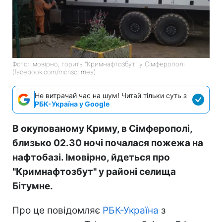
Фото: імовірно, горить "Кримнафтозбут" у Сімферополі
(facebook.com/mchscrimea)
Не витрачай час на шум! Читай тільки суть з
РБК-Україна у Google
В окупованому Криму, в Сімферополі,
близько 02.30 ночі почалася пожежа на
нафтобазі. Імовірно, йдеться про
"Кримнафтозбут" у районі селища
Бітумне.
Про це повідомляє
РБК-Україна
з