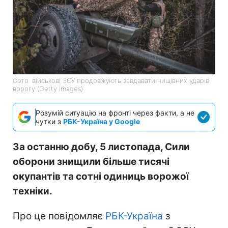
Фото: військові ЗСУ продовжують завдавати нищівних ударів
ворогу (Getty Images)
Розумій ситуацію на фронті через факти, а не
чутки з
РБК-Україна у Google
За останню добу, 5 листопада, Сили
оборони знищили більше тисячі
окупантів та сотні одиниць ворожої
техніки.
Про це повідомляє
РБК-Україна
з