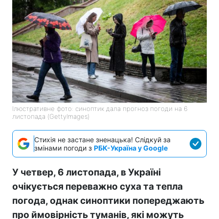
Ілюстративне фото: синоптик дала прогноз погоди на 6
листопада (GettyImages)
Стихія не застане зненацька! Слідкуй за
змінами погоди з
РБК-Україна у Google
У четвер, 6 листопада, в Україні
очікується переважно суха та тепла
погода, однак синоптики попереджають
про ймовірність туманів, які можуть