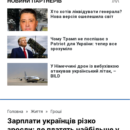
Головна
»
Життя
»
Гроші
Зарплати українців різко
зросли: де платять найбільше у