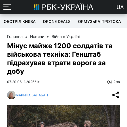
UA
ОБСТРІЛ КИЄВА
DRONE DEALS
ОРМУЗЬКА ПРОТОКА
Головна
»
Новини
»
Війна в Україні
Мінус майже 1200 солдатів та
військова техніка: Генштаб
підрахував втрати ворога за
добу
07:20 06.11.2025 Чт
2 хв
МАРИНА БАЛАБАН