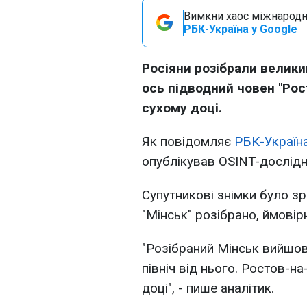
Вимкни хаос міжнародн
РБК-Україна у Google
Росіяни розібрали велики
ось підводний човен "Ро
сухому доці.
Як повідомляє
РБК-Україна
опублікував OSINT-дослід
Супутникові знімки було з
"Мінськ" розібрано, ймовір
"Розібраний Мінськ вийшов
північ від нього. Ростов-н
доці", - пише аналітик.