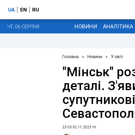
UA
EN
RU
НОВИНИ
АНАЛІТИКА
ЧТ, 06 СЕРПНЯ
Головна
»
Новини
»
У світі
"Мінськ" ро
деталі. З'я
супутникові
Севастопол
23:03 02.11.2023 Чт