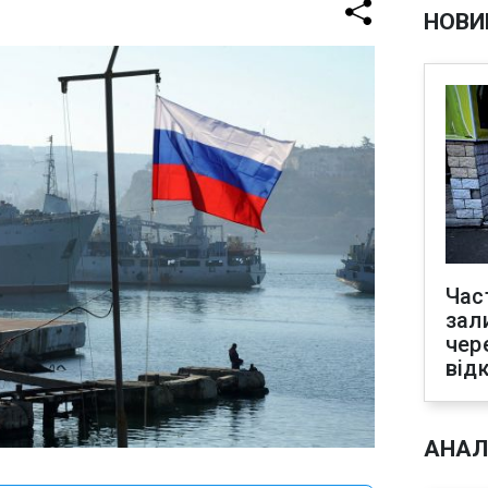
НОВИ
Час
зал
чер
від
АНАЛ