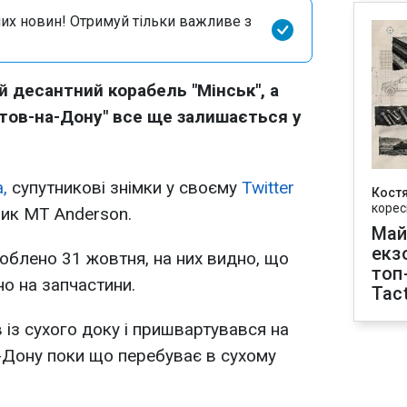
их новин! Отримуй тільки важливе з
й десантний корабель "Мінськ", а
стов-на-Дону" все ще залишається у
,
супутникові знімки у своєму
Twitter
Кост
корес
ник MT Anderson.
Май
екз
роблено 31 жовтня, на них видно, що
топ
но на запчастини.
Tact
 із сухого доку і пришвартувався на
а-Дону поки що перебуває в сухому