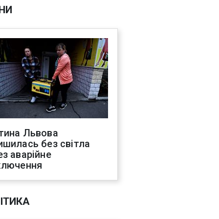
НИ
тина Львова
ишилась без світла
ез аварійне
ключення
ІТИКА