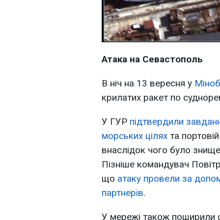
Атака на Севастополь
В ніч на 13 вересня у
Міноб
крилатих ракет по судноре
У ГУР
підтвердили завданн
морських цілях
та портовій
внаслідок чого було знище
Пізніше
командувач Повітр
що
атаку провели за допом
партнерів
.
У мережі також поширили