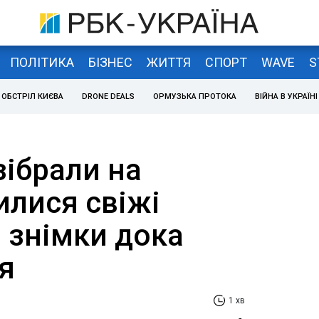
ПОЛІТИКА
БІЗНЕС
ЖИТТЯ
СПОРТ
WAVE
S
ОБСТРІЛ КИЄВА
DRONE DEALS
ОРМУЗЬКА ПРОТОКА
ВІЙНА В УКРАЇНІ
зібрали на
вилися свіжі
 знімки дока
я
1 хв