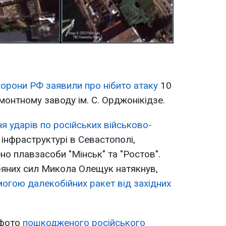
орони РФ заявили про нібито атаку
10
монтному заводу ім. С. Орджонікідзе.
я ударів по російських військово-
 інфраструктурі в Севастополі,
но плавзасоби "Мінськ" та "Ростов".
яних сил Микола Олещук натякнув,
огою далекобійних ракет від західних
 фото
пошкодженого російського