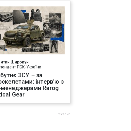
янтин Широкун
пондент РБК-Україна
бутнє ЗСУ – за
оскелетами: інтерв'ю з
-менеджерами Rarog
ical Gear