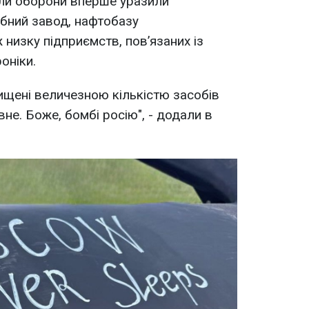
или оборони вперше уразили
бний завод, нафтобазу
 низку підприємств, пов’язаних із
оніки.
хищені величезною кількістю засобів
не. Боже, бомбі росію", - додали в