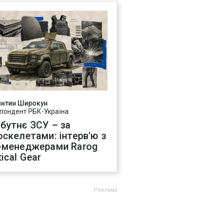
янтин Широкун
пондент РБК-Україна
бутнє ЗСУ – за
оскелетами: інтерв'ю з
-менеджерами Rarog
ical Gear