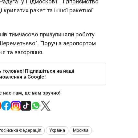
адуга" у Підмосков’ї. Підприємство
і крилатих ракет та іншої ракетної
онів тимчасово призупиняли роботу
Шереметьєво". Поруч з аеропортом
я та загоряння.
ь головне! Підпишіться на наші
новлення в Google!
 нас там, де вам зручно!
Російська Федерація
Україна
Москва