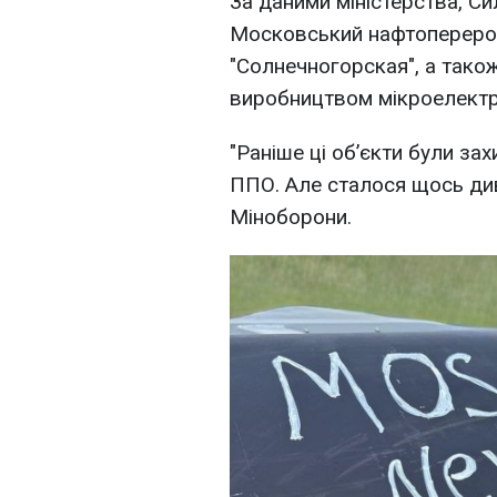
За даними міністерства, С
Московський нафтопереро
"Солнечногорская", а також
виробництвом мікроелектр
"Раніше ці обʼєкти були за
ППО. Але сталося щось див
Міноборони.