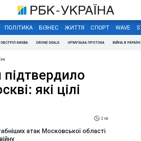
ПОЛІТИКА
БІЗНЕС
ЖИТТЯ
СПОРТ
WAVE
S
ОБСТРІЛ КИЄВА
DRONE DEALS
ОРМУЗЬКА ПРОТОКА
ВІЙНА В УКРАЇНІ
їні
 підтвердило
кві: які цілі
2 хв
табніших атак Московської області
війну