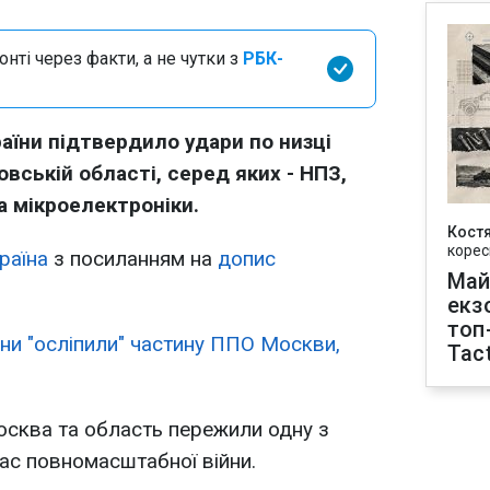
нті через факти, а не чутки з
РБК-
аїни підтвердило удари по низці
овській області, серед яких - НПЗ,
а мікроелектроніки.
Кост
корес
раїна
з посиланням на
допис
Май
екз
топ
ни "осліпили" частину ППО Москви,
Tact
осква та область пережили одну з
ас повномасштабної війни.