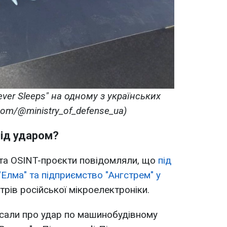
ver Sleeps" на одному з українських
com/@ministry_of_defense_ua)
під ударом?
 та OSINT-проєкти повідомляли, що
під
"Елма" та підприємство "Ангстрем" у
трів російської мікроелектроніки.
исали про удар по машинобудівному