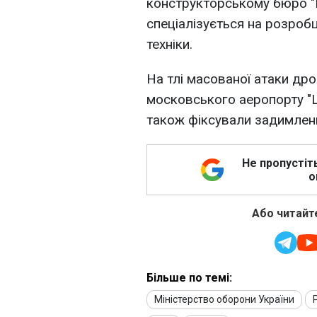
конструкторському бюро "Р
спеціалізується на розробц
техніки.
На тлі масованої атаки др
московського аеропорту "
також фіксували задимленн
Не пропустіт
о
Або читайте
Більше по темі:
Міністерство оборони України