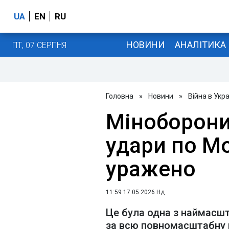
UA
EN
RU
НОВИНИ
АНАЛІТИКА
ПТ, 07 СЕРПНЯ
Головна
»
Новини
»
Війна в Укра
Міноборони
удари по Мос
уражено
11:59 17.05.2026 Нд
Це була одна з наймасш
за всю повномасштабну 