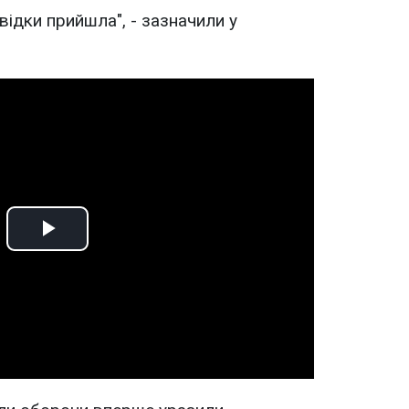
звідки прийшла", - зазначили у
Play
Video