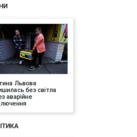
НИ
тина Львова
ишилась без світла
ез аварійне
ключення
ІТИКА