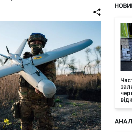
НОВИ
Час
зал
чер
від
АНАЛ