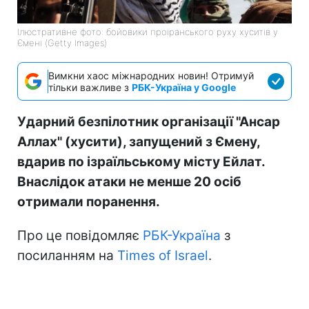
Ілюстративне фото: бойовики проіранського руху хуситів у
Ємені (Getty Images)
Вимкни хаос міжнародних новин! Отримуй
тільки важливе з
РБК-Україна у Google
Ударний безпілотник організації "Ансар
Аллах" (хусити), запущений з Ємену,
вдарив по ізраїльському місту Ейлат.
Внаслідок атаки не менше 20 осіб
отримали поранення.
Про це повідомляє
РБК-Україна
з
посиланням на
Times of Israel
.