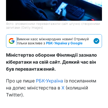
Фото: зловмисники перевантажили сайт штучно створеними
запитами (Getty Images)
Вимкни хаос міжнародних новин! Отримуй
тільки важливе з
РБК-Україна у Google
Міністертво оборони Фінляндії зазнало
кібератаки на свій сайт. Деякий час він
був перевантажений.
Про це пише
РБК-Україна
із посиланням
на допис міністерства в
X
(колишній
Twitter).