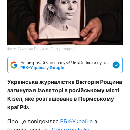
Фото: Вікторія Рощина (Getty Images)
Не витрачай час на шум! Читай тільки суть з
РБК-Україна у Google
Українська журналістка Вікторія Рощина
загинула в ізоляторі в російському місті
Кізел, яке розташоване в Пермському
краї РФ.
Про це повідомляє
РБК-Україна
з
посиланням на "
Слідство.Інфо
".