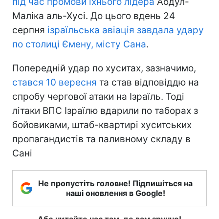
під час промови їхнього лідера
Абдул-
Маліка аль-Хусі. До цього вдень 24
серпня
ізраїльська авіація завдала удару
по столиці Ємену, місту Сана
.
Попередній удар по хуситах, зазначимо,
стався 10 вересня
та став відповіддю на
спробу чергової атаки на Ізраїль. Тоді
літаки ВПС Ізраїлю вдарили по таборах з
бойовиками, штаб-квартирі хуситських
пропагандистів та паливному складу в
Сані
Не пропустіть головне! Підпишіться на
наші оновлення в Google!
Або читайте нас там, де вам зручно!