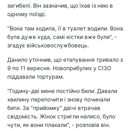
загибелі. Він зазначив, що їхав із нею в
одному поїзді.
"Вона там ходила, її в туалет водили. Вона
була дуже худа, самі кістки вже були", -
згадує військовослужбовець.
Данило уточнив, що етапування тривало з
9 по 11 вересня. Новоприбулих у СІЗО
піддавали тортурам.
"Годину-дві мене постійно били. Давали
хвилину перепочити і знову починали
бити. За "прийомку" двічі втрачав
свідомість. Жінок стригли налисо, було
чути, як вони плакали", - розповів він.