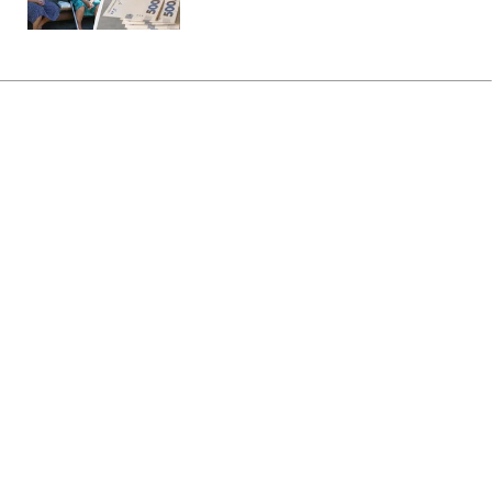
Головна
»
Життя
»
Освіта
Освітні гранти з’явилися в "Дії":
що потрібно зробити студентам
і як перевірити суму
19:43 24.09.2025 Ср
2 хв
ТЕТЯНА ВЕРЕМЄЄВА