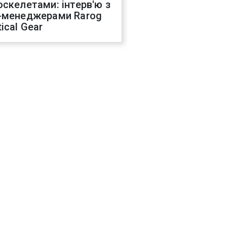
оскелетами: інтерв'ю з
-менеджерами Rarog
ical Gear