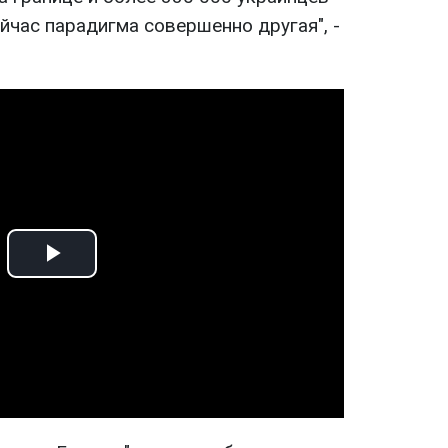
ейчас парадигма совершенно другая", -
Play
Video