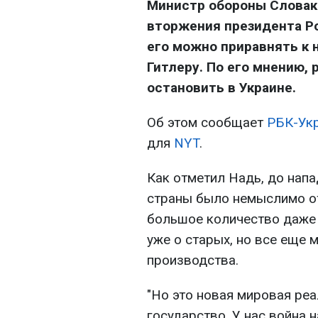
Министр обороны Словаки
вторжения президента Ро
его можно приравнять к
Гитлеру. По его мнению,
остановить в Украине.
Об этом сообщает
РБК-Ук
для
NYT
.
Как отметил Надь, до напа
страны было немыслимо от
большое количество даже 
уже о старых, но все еще
производства.
"Но это новая мировая ре
государство. У нас война 