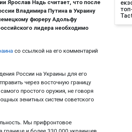
и Ярослав Надь считает, что после
екз
топ
ссии Владимира Путина в Украину
Tact
 немецкому фюреру Адольфу
 российского лидера необходимо
раина
со ссылкой на его комментарий
дения России на Украины для его
править через восточную границу
самого простого оружия, не говоря
 мощных зенитных систем советского
альность. Мы прифронтовое
на границе и более 330 000 украинцев