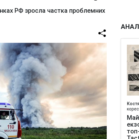
анках РФ зросла частка проблемних
АНАЛ
Кост
корес
Май
екз
топ
Tact