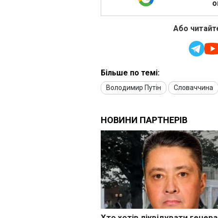
о
Або читайте
Більше по темі:
Володимир Путін
Словаччина