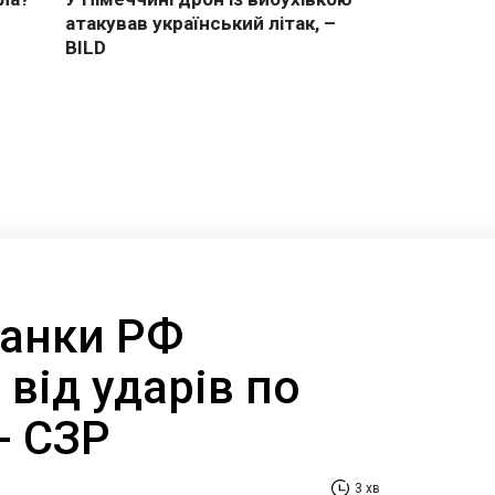
банки РФ
від ударів по
 - СЗР
3 хв