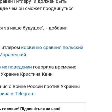
"равен Гитлеру" и должен быть
ежде чем он сможет продвинуться
я за наше будущее", - добавил
 Гитлером
косвенно сравнил польский
Моравецкий.
в их поведении
говорила временно
 Украине Кристина Квин.
ия о войне России против Украины
ина в Telegram.
ь головне! Підпишіться на наші