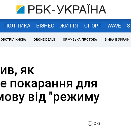
ПОЛІТИКА
БІЗНЕС
ЖИТТЯ
СПОРТ
WAVE
S
ОБСТРІЛ КИЄВА
DRONE DEALS
ОРМУЗЬКА ПРОТОКА
ВІЙНА В УКРАЇНІ
ив, як
е покарання для
дмову від "режиму
2 хв