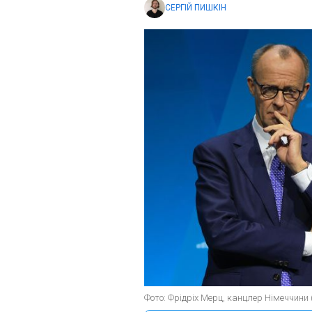
СЕРГІЙ ПИШКІН
Фото: Фрідріх Мерц, канцлер Німеччини 