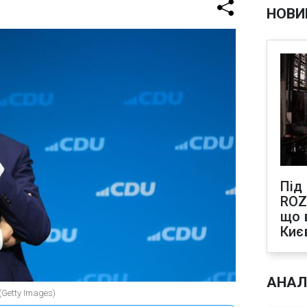
НОВИ
Під
ROZ
що 
Киє
АНАЛ
(Getty Images)