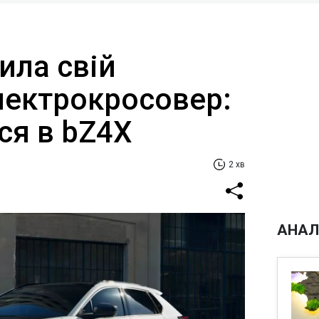
ила свій
лектрокросовер:
ся в bZ4X
2 хв
АНАЛ