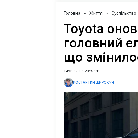
Головна
»
Життя
»
Суспільство
Toyota онов
головний е
що змінило
14:31 15.05.2025 Чт
КОСТЯНТИН ШИРОКУН