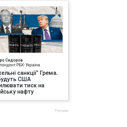
ро Сидоров
пондент РБК-Україна
ельні санкції" Грема.
будуть США
илювати тиск на
ійську нафту