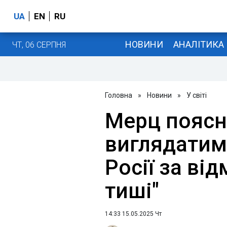
UA
EN
RU
НОВИНИ
АНАЛІТИКА
ЧТ, 06 СЕРПНЯ
Головна
»
Новини
»
У світі
Мерц поясн
виглядатим
Росії за ві
тиші"
14:33 15.05.2025 Чт