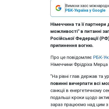
Вимкни хаос міжнародн
РБК-Україна у Google
Німеччина та її партнери
можливості" в питанні з
Російської Федерації (РФ)
припинення вогню.
Про це повідомляє
РБК-Ук
Німеччини Фрідріха Мерца
"На рівні глав держав та 
повинні вичерпати всі м
санкції в енергетичному сек
подальші кроки щодо активі
зараз працюємо над цим з