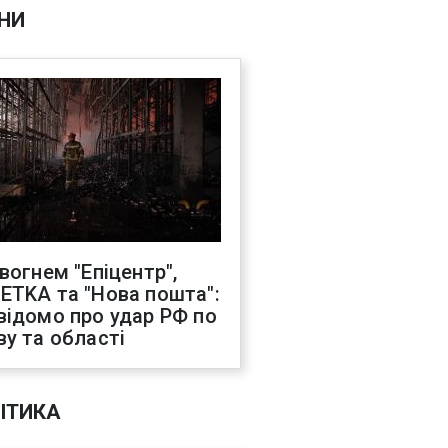
НИ
 вогнем "Епіцентр",
ETKA та "Нова пошта":
відомо про удар РФ по
ву та області
ІТИКА