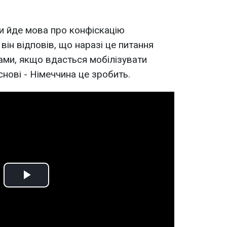
чи йде мова про конфіскацію
він відповів, що наразі це питання
вами, якщо вдасться мобілізувати
снові - Німеччина це зробить.
Play
Video