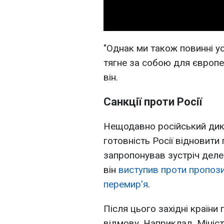
"Однак ми також повинні у
тягне за собою для європе
він.
Санкції проти Росії
Нещодавно російський дик
готовність Росії відновити
запропонував зустріч деле
він
виступив проти пропози
перемир'я
.
Після цього західні країн
відмову. Наприклад, Мініс