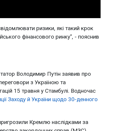
свідомлювати ризики, які такий крок
йського фінансового ринку", - пояснив
татор Володимир Путін заявив про
 переговори з Україною та
гацій 15 травня у Стамбулі. Водночас
ції Заходу й України щодо 30-денного
и пригрозили Кремлю наслідками за
терство закордонних справ (МЗС)