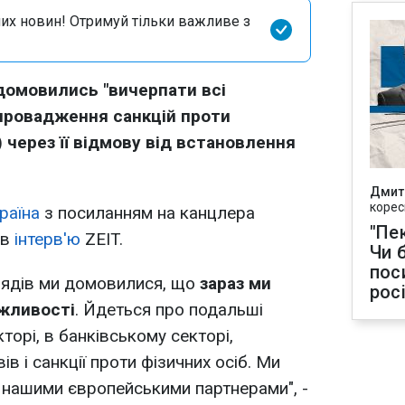
их новин! Отримуй тільки важливе з
 домовились "вичерпати всі
апровадження санкцій проти
 через її відмову від встановлення
Дмит
корес
раїна
з посиланням на канцлера
"Пек
 в
інтерв'ю
ZEIT.
Чи 
пос
урядів ми домовилися, що
зараз ми
рос
ожливості
. Йдеться про подальші
торі, в банківському секторі,
в і санкції проти фізичних осіб. Ми
 нашими європейськими партнерами", -