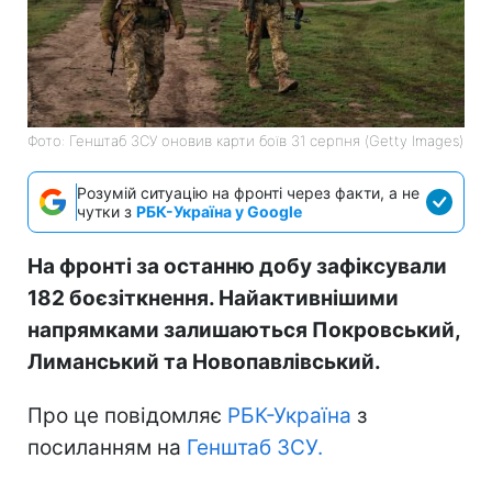
Фото: Генштаб ЗСУ оновив карти боїв 31 серпня (Getty Images)
Розумій ситуацію на фронті через факти, а не
чутки з
РБК-Україна у Google
На фронті за останню добу зафіксували
182 боєзіткнення. Найактивнішими
напрямками залишаються Покровський,
Лиманський та Новопавлівський.
Про це повідомляє
РБК-Україна
з
посиланням на
Генштаб ЗСУ.