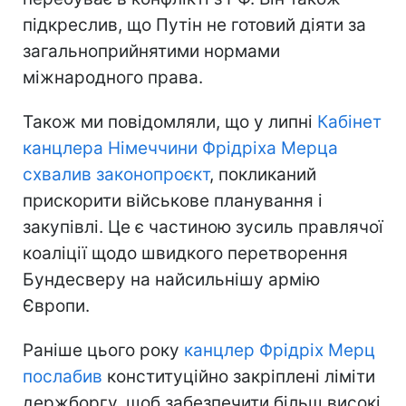
підкреслив, що Путін не готовий діяти за
загальноприйнятими нормами
міжнародного права.
Також ми повідомляли, що у липні
Кабінет
канцлера Німеччини Фрідріха Мерца
схвалив законопроєкт
, покликаний
прискорити військове планування і
закупівлі. Це є частиною зусиль правлячої
коаліції щодо швидкого перетворення
Бундесверу на найсильнішу армію
Європи.
Раніше цього року
канцлер Фрідріх Мерц
послабив
конституційно закріплені ліміти
держборгу, щоб забезпечити більш високі