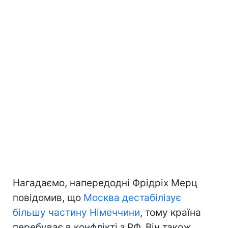
Нагадаємо, напередодні Фрідріх Мерц
повідомив, що
Москва дестабілізує
більшу частину Німеччини
, тому країна
перебуває в конфлікті з РФ. Він також