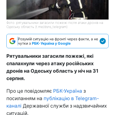
Фото: рятувальники загасили пожежі після атаки дронів на
Одеську область (t.me/dsns_telegram)
Розумій ситуацію на фронті через факти, а не
чутки з
РБК-Україна у Google
Рятувальники загасили пожежі, які
спалахнули через атаку російських
дронів на Одеську область у ніч на 31
серпня.
Про це повідомляє
РБК-Україна
з
посиланням на
публікацію в Telegram-
каналі
Державної служби з надзвичайних
ситуацій.