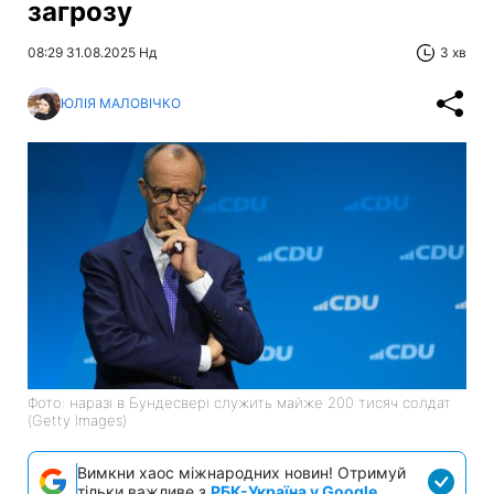
загрозу
08:29 31.08.2025 Нд
3 хв
ЮЛІЯ МАЛОВІЧКО
Фото: наразі в Бундесвері служить майже 200 тисяч солдат
(Getty Images)
Вимкни хаос міжнародних новин! Отримуй
тільки важливе з
РБК-Україна у Google