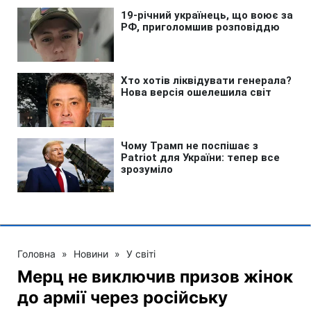
Головна
»
Новини
»
У світі
Мерц не виключив призов жінок
до армії через російську