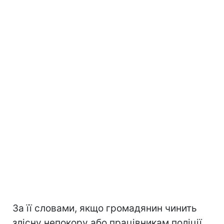
За її словами, якщо громадянин чинить
злісну непокору або працівникам поліції,