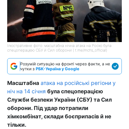
Ілюстративне фото: масштабна нічна атака на Росію була
спецоперацією СБУ й Сил оборони ( t.me/mchs_official)
Розумій ситуацію на фронті через факти, а не
чутки з
РБК-Україна у Google
Масштабна
атака на російські регіони у
ніч на 14 січня
була спецоперацією
Служби безпеки України (СБУ) та Сил
оборони. Під удар потрапили
хімкомбінат, склади боєприпасів й не
тільки.