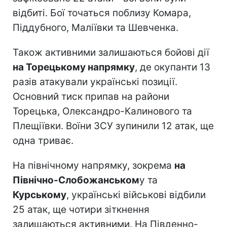
відбиті. Бої точаться поблизу Комара,
Піддубного, Маліївки та Шевченка.
Також активними залишаються бойові дії
на Торецькому напрямку
, де окупанти 13
разів атакували українські позиції.
Основний тиск припав на райони
Торецька, Олександро-Калинового та
Плещіївки. Воїни ЗСУ зупинили 12 атак, ще
одна триває.
На північному напрямку, зокрема
на
Північно-Слобожанськом
у та
Курському
, українські військові відбили
25 атак, ще чотири зіткнення
залишаються активними. На Південно-