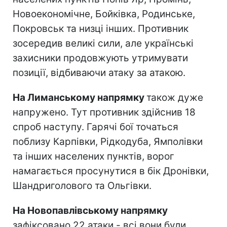
Новоекономічне, Бойківка, Родинське,
Покровськ та низці інших. Противник
зосередив великі сили, але українські
захисники продовжують утримувати
позиції, відбиваючи атаку за атакою.
На Лиманському напрямку
також дуже
напружено. Тут противник здійснив 18
спроб наступу. Гарячі бої точаться
поблизу Карпівки, Рідкодуба, Ямполівки
та інших населених пунктів, ворог
намагається просунутися в бік Дронівки,
Шандриголового та Ольгівки.
На Новопавлівському напрямку
зафіксовано 22 атаки - всі вони були