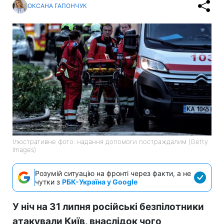
ОКСАНА ГАПОНЧУК
Ілюстративне фото: надання допомоги постраждалим (Getty
Images)
Розумій ситуацію на фронті через факти, а не
чутки з
РБК-Україна у Google
У ніч на 31 липня російські безпілотники
атакували Київ, внаслідок чого