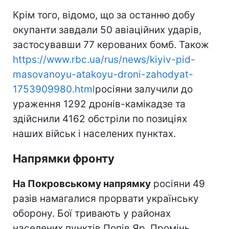
Крім того, відомо, що за останню добу
окупанти завдали 50 авіаційних ударів,
застосувавши 77 керованих бомб. Також
https://www.rbc.ua/rus/news/kiyiv-pid-
masovanoyu-atakoyu-droni-zahodyat-
1753909980.html
росіяни залучили до
ураження 1292 дронів-камікадзе та
здійснили 4162 обстріли по позиціях
наших військ і населених пунктах.
Напрямки фронту
На Покровському напрямку
росіяни 49
разів намагалися прорвати українську
оборону. Бої тривають у районах
населених пунктів Попів Яр, Промінь,