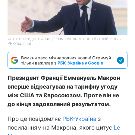
Фото: президент Франції Еммануель Макрон (Віталій Носач,
РБК-Україна)
Вимкни хаос міжнародних новин! Отримуй
тільки важливе з
РБК-Україна у Google
Президент Франції Еммануель Макрон
вперше відреагував на тарифну угоду
між США та Євросоюзом. Проте він не
до кінця задоволений результатом.
Про це повідомляє
РБК-Україна
з
посиланням на Макрона, якого цитує
Le