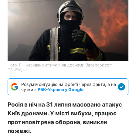
Фото: РФ масовано атакує Київ дронами (facebook.com
DSNSKyiv)
Розумій ситуацію на фронті через факти, а не
чутки з
РБК-Україна у Google
Росія в ніч на 31 липня масовано атакує
Київ дронами. У місті вибухи, працює
протиповітряна оборона, виникли
пожежі.