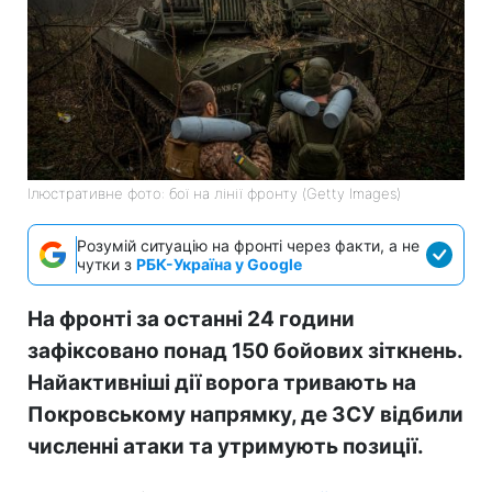
Ілюстративне фото: бої на лінії фронту (Getty Images)
Розумій ситуацію на фронті через факти, а не
чутки з
РБК-Україна у Google
На фронті за останні 24 години
зафіксовано понад 150 бойових зіткнень.
Найактивніші дії ворога тривають на
Покровському напрямку, де ЗСУ відбили
численні атаки та утримують позиції.