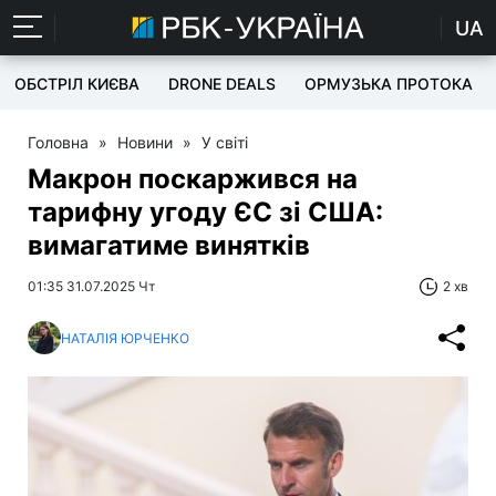
UA
ОБСТРІЛ КИЄВА
DRONE DEALS
ОРМУЗЬКА ПРОТОКА
Головна
»
Новини
»
У світі
Макрон поскаржився на
тарифну угоду ЄС зі США:
вимагатиме винятків
01:35 31.07.2025 Чт
2 хв
НАТАЛІЯ ЮРЧЕНКО