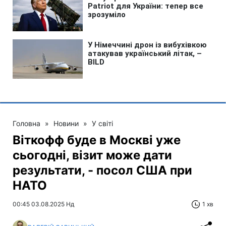
Головна
»
Новини
»
У світі
Віткофф буде в Москві уже
сьогодні, візит може дати
результати, - посол США при
НАТО
00:45 03.08.2025 Нд
1 хв