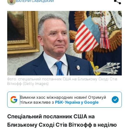
ВАЛЕРІЙ САВИЦЬКИЙ
Фото: спеціальний посланник США на Близькому Сході Стів
Віткофф (Getty Images)
Вимкни хаос міжнародних новин! Отримуй
тільки важливе з
РБК-Україна у Google
Спеціальний посланник США на
Близькому Сході Стів Віткофф в неділю