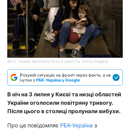
Фото: людей закликали бути в укриттях (Getty Images)
Розумій ситуацію на фронті через факти, а не
чутки з
РБК-Україна у Google
В ніч на 3 липня у Києві та низці областей
України оголосили повітряну тривогу.
Після цього в столиці пролунали вибухи.
Про це повідомляє
РБК-Україна
з