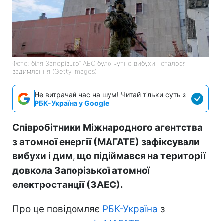
Фото: біля Запорізької АЕС було чутно вибухи і сталося
задимлення (Getty Images)
Не витрачай час на шум! Читай тільки суть з
РБК-Україна у Google
Співробітники Міжнародного агентства
з атомної енергії (МАГАТЕ) зафіксували
вибухи і дим, що підіймався на території
довкола Запорізької атомної
електростанції (ЗАЕС).
Про це повідомляє
РБК-Україна
з