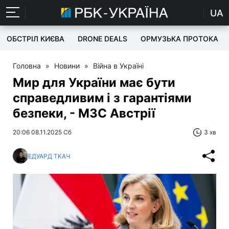
UA
ОБСТРІЛ КИЄВА
DRONE DEALS
ОРМУЗЬКА ПРОТОКА
Головна
»
Новини
»
Війна в Україні
Мир для України має бути
справедливим і з гарантіями
безпеки, - МЗС Австрії
20:06 08.11.2025 Сб
3 хв
ЕДУАРД ТКАЧ