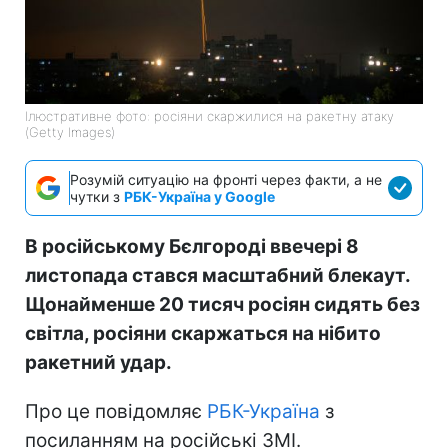
Ілюстративне фото: росіяни скаржилися на ракетну атаку
(Getty Images)
Розумій ситуацію на фронті через факти, а не
чутки з
РБК-Україна у Google
В російському Бєлгороді ввечері 8
листопада стався масштабний блекаут.
Щонайменше 20 тисяч росіян сидять без
світла, росіяни скаржаться на нібито
ракетний удар.
Про це повідомляє
РБК-Україна
з
посиланням на російські ЗМІ.