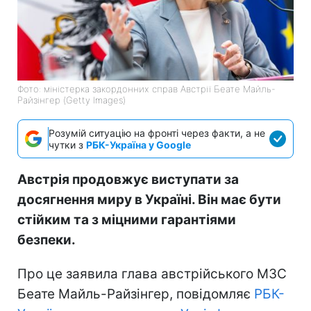
Фото: міністерка закордонних справ Австрії Беате Майль-
Райзінгер (Getty Images)
Розумій ситуацію на фронті через факти, а не
чутки з
РБК-Україна у Google
Австрія продовжує виступати за
досягнення миру в Україні. Він має бути
стійким та з міцними гарантіями
безпеки.
Про це заявила глава австрійського МЗС
Беате Майль-Райзінгер, повідомляє
РБК-