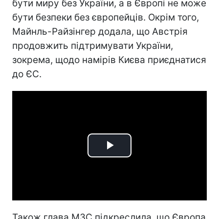
бути миру без України, а в Європі не може
бути безпеки без європейців. Окрім того,
Майнль-Райзінгер додала, що Австрія
продовжить підтримувати України,
зокрема, щодо намірів Києва приєднатися
до ЄС.
Play
Video
Також глава МЗС підкреслила, що Європа