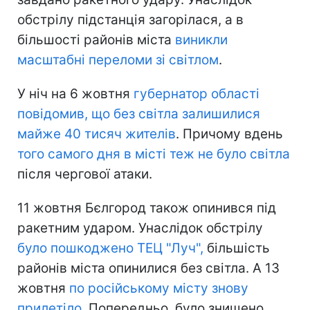
обстрілу підстанція загорілася, а в
більшості районів міста
виникли
масштабні переломи зі світлом
.
У ніч на 6 жовтня
губернатор області
повідомив, що без світла залишилися
майже 40 тисяч жителів
. Причому вдень
того самого дня в місті теж не було світла
після чергової атаки.
11 жовтня Бєлгород також опинився під
ракетним ударом. Унаслідок обстрілу
було пошкоджено ТЕЦ "Луч",
більшість
районів міста опинилися без світла. А 13
жовтня
по російському місту знову
прилетіло
. Попередньо, було знищено