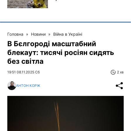
Головна
»
Новини
»
Війна в Україні
В Бєлгороді масштабний
блекаут: тисячі росіян сидять
без світла
19:51 08.11.2025 Сб
2 хв
АНТОН КОРЖ