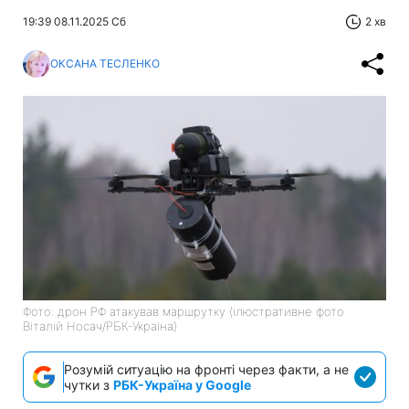
19:39 08.11.2025 Сб
2 хв
ОКСАНА ТЕСЛЕНКО
Фото: дрон РФ атакував маршрутку (ілюстративне фото
Віталій Носач/РБК-Україна)
Розумій ситуацію на фронті через факти, а не
чутки з
РБК-Україна у Google