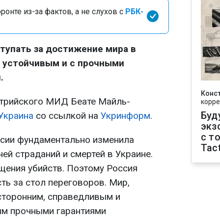
онте из-за фактов, а не слухов с
РБК-
тупать за достижение мира в
ь устойчивым и с прочными
.
Конс
стрийского МИД Беате Майль-
корре
Буд
Украина
со ссылкой на
Укринформ
.
экз
с т
ссии фундаментально изменила
Tact
ней страданий и смертей в Украине.
ения убийств. Поэтому Россия
ть за стол переговоров. Мир,
сторонним, справедливым и
ым прочными гарантиями