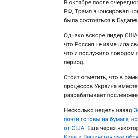
В октябре после очередно
РФ, Трамп анонсировал но
была состояться в Будапе
Однако вскоре лидер США
что Россия не изменила с
что и послужило поводом 
период.
Стоит отметить, что в рам
процессов Украина вместе
разрабатывает послевоенн
Несколько недель назад
З
почти готовы на бумаге, н
от США
. Еще через некото
Киев и Вашингтон уже обс