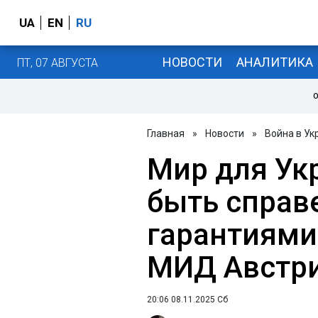
UA
EN
RU
НОВОСТИ
АНАЛИТИКА
ПТ, 07 АВГУСТА
О
Главная
»
Новости
»
Война в Ук
Мир для Ук
быть справ
гарантиями 
МИД Австр
20:06 08.11.2025 Сб