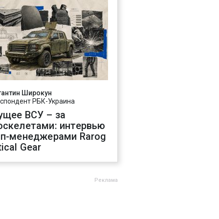
тантин Широкун
спондент РБК-Украина
ущее ВСУ – за
оскелетами: интервью
оп-менеджерами Rarog
ical Gear