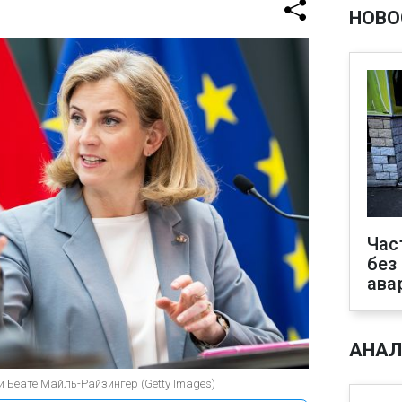
НОВО
Час
без
ава
АНАЛ
 Беате Майль-Райзингер (Getty Images)